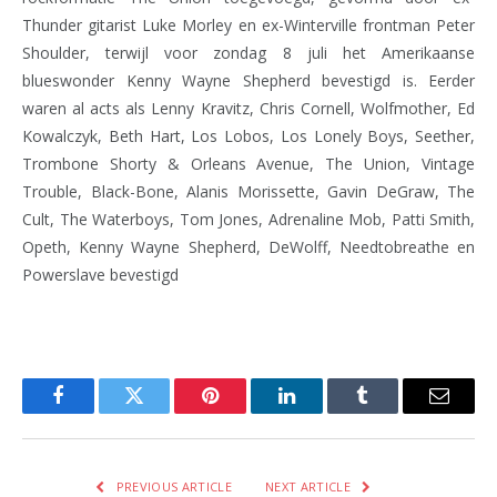
Thunder gitarist Luke Morley en ex-Winterville frontman Peter
Shoulder, terwijl voor zondag 8 juli het Amerikaanse
blueswonder Kenny Wayne Shepherd bevestigd is. Eerder
waren al acts als Lenny Kravitz, Chris Cornell, Wolfmother, Ed
Kowalczyk, Beth Hart, Los Lobos, Los Lonely Boys, Seether,
Trombone Shorty & Orleans Avenue, The Union, Vintage
Trouble, Black-Bone, Alanis Morissette, Gavin DeGraw, The
Cult, The Waterboys, Tom Jones, Adrenaline Mob, Patti Smith,
Opeth, Kenny Wayne Shepherd, DeWolff, Needtobreathe en
Powerslave bevestigd
Facebook
Twitter
Pinterest
LinkedIn
Tumblr
Email
PREVIOUS ARTICLE
NEXT ARTICLE