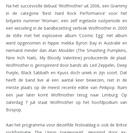
Na het succesvolle debuut ‘Wolfmother’ uit 2006, een Grammy
in de categorie ‘Best Hard Rock Performance’ voor het
briljante nummer ‘Woman’, een zelf ingelaste rustperiode en
een wisseling in de bandbezetting verbrak Wolfmother in 2009
de stilte met het explosieve album ‘Cosmic Egg’. Het album
werd opgenomen in hippie mekka Byron Bay in Australië en
niemand minder dan Alan Moulder (The Smashing Pumpkins,
Nine Inch Nails, My Bloody Valentine) produceerde de plaat.
Wolfmother is geïnspireerd door bands als Led Zeppelin, Deep
Purple, Black Sabbath en Kyuss doch uniek in zijn soort. Dat
heeft de band live al een aantal keer bewezen, niet in de
minste plaats op de meest recente editie van Pinkpop. Ruim
een jaar later komt Wolfmother terug naar Limburg. Op
zaterdag 7 juli staat Wolfmother op het hoofdpodium van
Bospop.
Aan het programma voor diezelfde festivaldag is ook de Britse
rockformatie The Union toegevoegd, gevormd door ex-