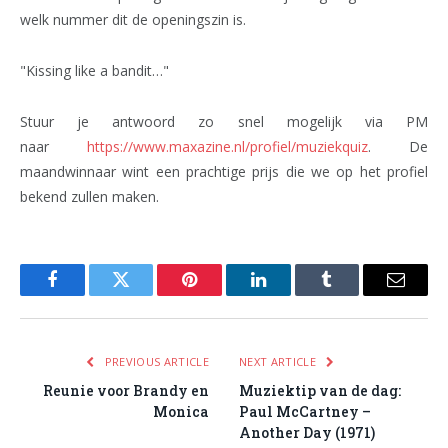
welk nummer dit de openingszin is.
"Kissing like a bandit…"
Stuur je antwoord zo snel mogelijk via PM
naar
https://www.maxazine.nl/profiel/muziekquiz
. De
maandwinnaar wint een prachtige prijs die we op het profiel
bekend zullen maken.
Facebook
Twitter
Pinterest
LinkedIn
Tumblr
Email
PREVIOUS ARTICLE
NEXT ARTICLE
Reunie voor Brandy en
Muziektip van de dag:
Monica
Paul McCartney –
Another Day (1971)