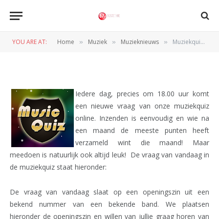
MUZIEKNIEUWS
Muziekquiz 9: Openingszin
YOU ARE AT:
Home
Muziek
Muzieknieuws
Muziekquiz 9: Openingszin
»
»
»
BY
REDACTIE
9 JANUARI 2012
Iedere dag, precies om 18.00 uur komt
een nieuwe vraag van onze muziekquiz
online. Inzenden is eenvoudig en wie na
een maand de meeste punten heeft
verzameld wint die maand! Maar
meedoen is natuurlijk ook altijd leuk! De vraag van vandaag in
de muziekquiz staat hieronder:
De vraag van vandaag slaat op een openingszin uit een
bekend nummer van een bekende band. We plaatsen
hieronder de openingszin en willen van jullie graag horen van