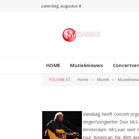
zaterdag, augustus 8
MUZIEKNIEUWS
HOME
Muzieknieuws
Concertve
Don McLean naar 
YOU ARE AT:
Home
Muziek
Muzieknieu
»
»
BY
REDACTIE
8 NOVEMBER 2011
Vandaag heeft concert org
singer/songwriter Don McL
Amsterdam. McLean viert m
tour ‘American Pie 40th An