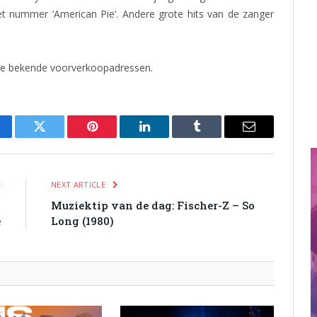
het nummer ‘American Pie’. Andere grote hits van de zanger
 de bekende voorverkoopadressen.
cebook
Twitter
Pinterest
LinkedIn
Tumblr
Email
E
NEXT ARTICLE
n
Muziektip van de dag: Fischer-Z – So
e
Long (1980)