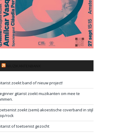
MUZIKANTENBANK
itarist zoekt band of nieuw project!
eginner gitarist zoekt muzikanten om mee te
ammen.
oetsenist zoekt (semi) akoestische coverband in stijl
op/rock
itarist of toetsenist gezocht