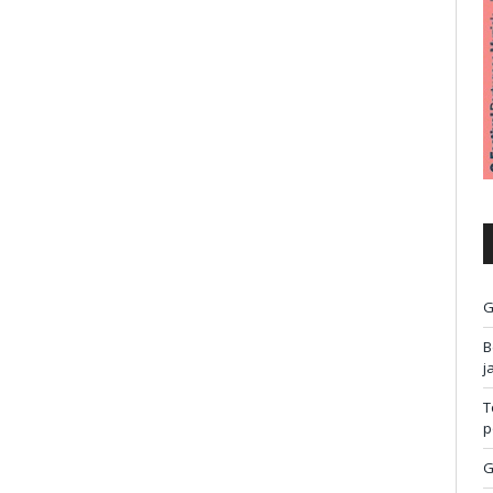
G
B
j
T
p
G