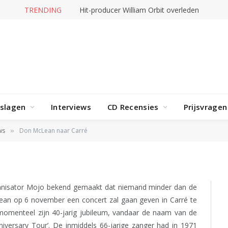
TRENDING
Hit-producer William Orbit overleden
rslagen
Interviews
CD Recensies
Prijsvragen
Carré
ws
Don McLean naar Carré
»
anisator Mojo bekend gemaakt dat niemand minder dan de
ean op 6 november een concert zal gaan geven in Carré te
omenteel zijn 40-jarig jubileum, vandaar de naam van de
niversary Tour’. De inmiddels 66-jarige zanger had in 1971