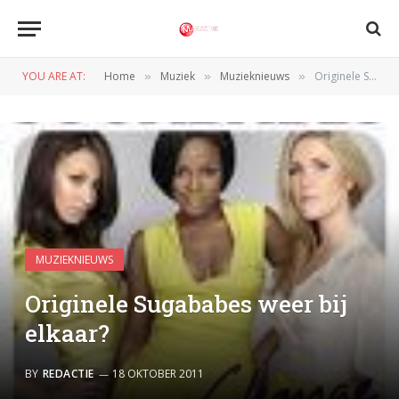
YOU ARE AT:
Home
Muziek
Muzieknieuws
Originele Sugababes weer bij elkaar?
»
»
»
MUZIEKNIEUWS
Originele Sugababes weer bij
elkaar?
BY
REDACTIE
18 OKTOBER 2011