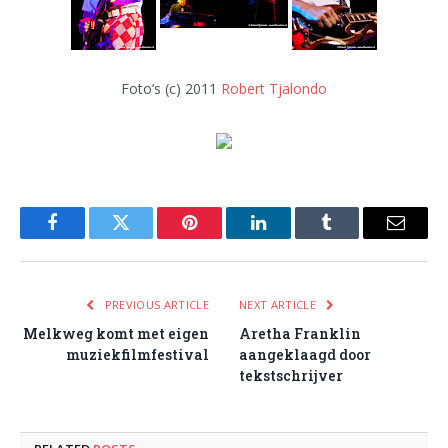
Foto’s (c) 2011
Robert Tjalondo
Facebook
Twitter
Pinterest
LinkedIn
Tumblr
Email
PREVIOUS ARTICLE
NEXT ARTICLE
Melkweg komt met eigen
Aretha Franklin
muziekfilmfestival
aangeklaagd door
tekstschrijver