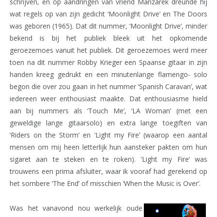
schrijven, en op aandringen van vriend Manzarek dreunde hij
wat regels op van zijn gedicht ‘Moonlight Drive’ en The Doors
was geboren (1965). Dat dit nummer, ‘Moonlight Drive’, minder
bekend is bij het publiek bleek uit het opkomende
geroezemoes vanuit het publiek. Dit geroezemoes werd meer
toen na dit nummer Robby Krieger een Spaanse gitaar in zijn
handen kreeg gedrukt en een minutenlange flamengo- solo
begon die over zou gaan in het nummer ‘Spanish Caravan’, wat
iedereen weer enthousiast maakte. Dat enthousiasme hield
aan bij nummers als ‘Touch Me’, ‘LA Woman’ (met een
geweldige lange gitaarsolo) en extra lange toegiften van
‘Riders on the Storm’ en ‘Light my Fire’ (waarop een aantal
mensen om mij heen letterlijk hun aansteker pakten om hun
sigaret aan te steken en te roken). ‘Light my Fire’ was
trouwens een prima afsluiter, waar ik vooraf had gerekend op
het sombere ‘The End’ of misschien ‘When the Music is Over’.
Was het vanavond nou werkelijk oude