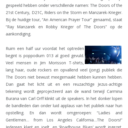
gespeeld hebben onder verschillende namen: The Doors of the
21st Century, D21C, Riders on the Storm en Manzarek-Krieger.
Bij de huidige tour, “An American Prayer Tour” genaamd, staat
“Ray Manzarek en Robby Krieger of The Doors” op de
aankondiging.
Ruim een half uur voordat het optreden
begint is poppodium 013 al goed gevuld.
Veel mensen in Jim Morisson T-shirts,
lang haar, oude rockers en opvallend veel (jong) publiek die
The Doors niet bewust meegemaakt hebben kunnen hebben.
Dan gaat het licht uit en een reuzachtige Jezus-achtige
tekening wordt geprojecteerd aan de wand terwijl Carmina
Burana van Carl Orff klinkt uit de speakers. In het donker lopen
de bandleden dan onder luid applaus van het publiek naar hun
opstelling. En dan wordt omgeroepen: “Ladies and
Gentlemen… from Los Angeles California…The Doors!”
Iedereen klapt en joelt, en ‘Roadhouse Blues’ wordt ingezet.