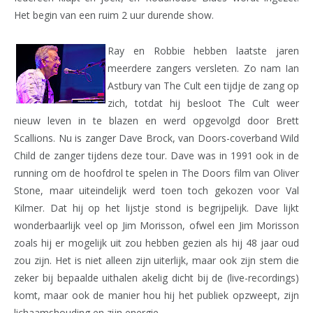
Het begin van een ruim 2 uur durende show.
Ray en Robbie hebben laatste jaren
meerdere zangers versleten. Zo nam Ian
Astbury van The Cult een tijdje de zang op
zich, totdat hij besloot The Cult weer
nieuw leven in te blazen en werd opgevolgd door Brett
Scallions. Nu is zanger Dave Brock, van Doors-coverband Wild
Child de zanger tijdens deze tour. Dave was in 1991 ook in de
running om de hoofdrol te spelen in The Doors film van Oliver
Stone, maar uiteindelijk werd toen toch gekozen voor Val
Kilmer. Dat hij op het lijstje stond is begrijpelijk. Dave lijkt
wonderbaarlijk veel op Jim Morisson, ofwel een Jim Morisson
zoals hij er mogelijk uit zou hebben gezien als hij 48 jaar oud
zou zijn. Het is niet alleen zijn uiterlijk, maar ook zijn stem die
zeker bij bepaalde uithalen akelig dicht bij de (live-recordings)
komt, maar ook de manier hou hij het publiek opzweept, zijn
lichaamshouding en zijn energie.