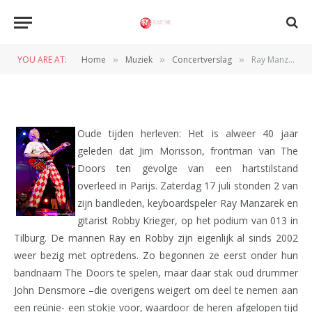
Krieger of The Doors (013,
Tilburg 16-7-2011)
YOU ARE AT:
Home
Muziek
Concertverslag
Ray Manzarek & Robby Krieger of The Doors (013, Tilburg 16-7-2011)
»
»
»
BY
ROBERT TJALONDO
18 JULI 2011
Oude tijden herleven: Het is alweer 40 jaar
geleden dat Jim Morisson, frontman van The
Doors ten gevolge van een hartstilstand
overleed in Parijs. Zaterdag 17 juli stonden 2 van
zijn bandleden, keyboardspeler Ray Manzarek en
gitarist Robby Krieger, op het podium van 013 in
Tilburg. De mannen Ray en Robby zijn eigenlijk al sinds 2002
weer bezig met optredens. Zo begonnen ze eerst onder hun
bandnaam The Doors te spelen, maar daar stak oud drummer
John Densmore –die overigens weigert om deel te nemen aan
een reünie- een stokje voor, waardoor de heren afgelopen tijd