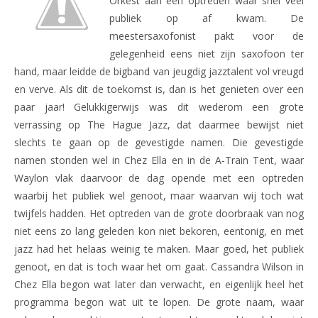
Orkest aan een optreden waar snel veel
publiek op af kwam. De
meestersaxofonist pakt voor de
gelegenheid eens niet zijn saxofoon ter
hand, maar leidde de bigband van jeugdig jazztalent vol vreugd
en verve. Als dit de toekomst is, dan is het genieten over een
paar jaar! Gelukkigerwijs was dit wederom een grote
verrassing op The Hague Jazz, dat daarmee bewijst niet
slechts te gaan op de gevestigde namen. Die gevestigde
namen stonden wel in Chez Ella en in de A-Train Tent, waar
Waylon vlak daarvoor de dag opende met een optreden
waarbij het publiek wel genoot, maar waarvan wij toch wat
twijfels hadden. Het optreden van de grote doorbraak van nog
niet eens zo lang geleden kon niet bekoren, eentonig, en met
jazz had het helaas weinig te maken. Maar goed, het publiek
genoot, en dat is toch waar het om gaat. Cassandra Wilson in
Chez Ella begon wat later dan verwacht, en eigenlijk heel het
programma begon wat uit te lopen. De grote naam, waar