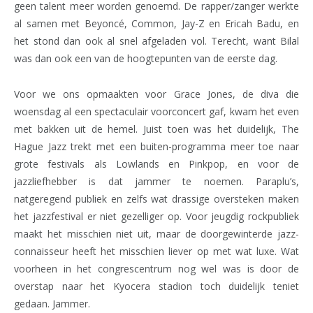
geen talent meer worden genoemd. De rapper/zanger werkte
al samen met Beyoncé, Common, Jay-Z en Ericah Badu, en
het stond dan ook al snel afgeladen vol. Terecht, want Bilal
was dan ook een van de hoogtepunten van de eerste dag.
Voor we ons opmaakten voor Grace Jones, de diva die
woensdag al een spectaculair voorconcert gaf, kwam het even
met bakken uit de hemel. Juist toen was het duidelijk, The
Hague Jazz trekt met een buiten-programma meer toe naar
grote festivals als Lowlands en Pinkpop, en voor de
jazzliefhebber is dat jammer te noemen. Paraplu’s,
natgeregend publiek en zelfs wat drassige oversteken maken
het jazzfestival er niet gezelliger op. Voor jeugdig rockpubliek
maakt het misschien niet uit, maar de doorgewinterde jazz-
connaisseur heeft het misschien liever op met wat luxe. Wat
voorheen in het congrescentrum nog wel was is door de
overstap naar het Kyocera stadion toch duidelijk teniet
gedaan. Jammer.