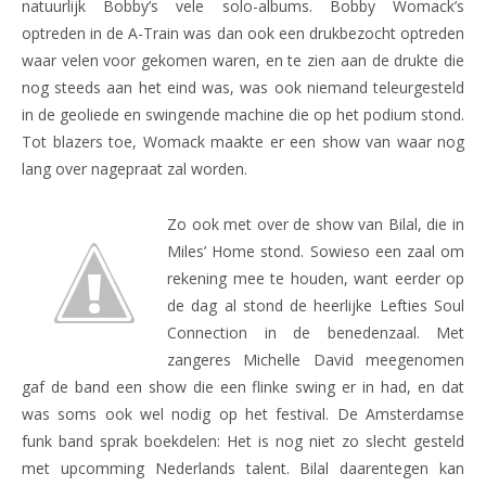
natuurlijk Bobby’s vele solo-albums. Bobby Womack’s
optreden in de A-Train was dan ook een drukbezocht optreden
waar velen voor gekomen waren, en te zien aan de drukte die
nog steeds aan het eind was, was ook niemand teleurgesteld
in de geoliede en swingende machine die op het podium stond.
Tot blazers toe, Womack maakte er een show van waar nog
lang over nagepraat zal worden.
Zo ook met over de show van Bilal, die in
Miles’ Home stond. Sowieso een zaal om
rekening mee te houden, want eerder op
de dag al stond de heerlijke Lefties Soul
Connection in de benedenzaal. Met
zangeres Michelle David meegenomen
gaf de band een show die een flinke swing er in had, en dat
was soms ook wel nodig op het festival. De Amsterdamse
funk band sprak boekdelen: Het is nog niet zo slecht gesteld
met upcomming Nederlands talent. Bilal daarentegen kan