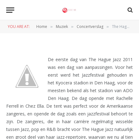
The Hague Jazz Dag 1 (Kyocera
stadion, 17-06-2011)
YOU ARE AT:
Home
Muziek
Concertverslag
The Hague Jazz Dag 1 (Kyocera stadion, 17-06-2011)
»
»
»
BY
REDACTIE
18 JUNI 2011
De eerste dag van The Hague Jazz 2011
was een dag van aanpassingen. Voor het
eerst werd het Jazzfestival gehouden in
het Kyocera stadion in Den Haag, voor de
meesten bekend als het stadion van ADO
Den Haag. De dag opende met Rachelle
Ferrell in Chez Ella. De tent was perfect voor de Amerikaanse
zangeres, en opende de dag zoals een jazzfestival behoort te
zijn. De zangeres, die in haar carrière regelmatig wisselde
tussen Jazz, pop en R&B bracht voor The Hague Jazz natuurlijk
een groot deel van haar jazz-repertoire, waarvan we nu al tien