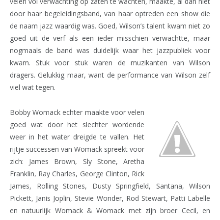
velen vol verwachting op zaten te wachten, maakte, al dan niet
door haar begeleidingsband, van haar optreden een show die
de naam jazz waardig was. Goed, Wilson’s talent kwam niet zo
goed uit de verf als een ieder misschien verwachtte, maar
nogmaals de band was duidelijk waar het jazzpubliek voor
kwam. Stuk voor stuk waren de muzikanten van Wilson
dragers. Gelukkig maar, want de performance van Wilson zelf
viel wat tegen.
Bobby Womack echter maakte voor velen
goed wat door het slechter wordende
weer in het water dreigde te vallen. Het
rijtje successen van Womack spreekt voor
zich: James Brown, Sly Stone, Aretha
Franklin, Ray Charles, George Clinton, Rick
James, Rolling Stones, Dusty Springfield, Santana, Wilson
Pickett, Janis Joplin, Stevie Wonder, Rod Stewart, Patti Labelle
en natuurlijk Womack & Womack met zijn broer Cecil, en