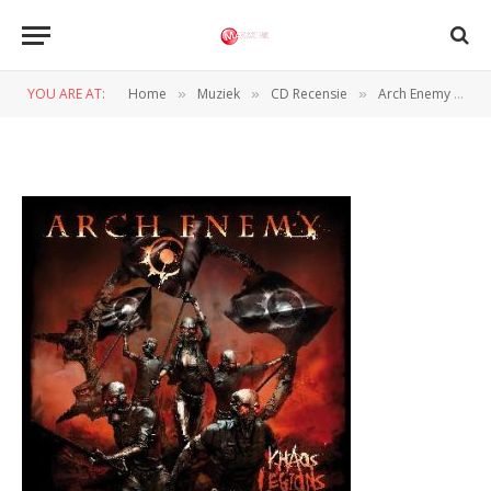
arch enemy – khaoslegions
YOU ARE AT:
Home
Muziek
CD Recensie
Arch Enemy – Khaos Legions
»
»
»
BY
REDACTIE
25 MEI 2011