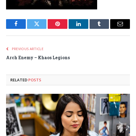
Facebook
Twitter
Pinterest
LinkedIn
Tumblr
Email
PREVIOUS ARTICLE
Arch Enemy – Khaos Legions
RELATED
POSTS