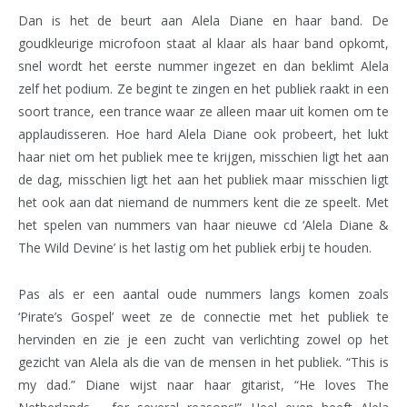
Dan is het de beurt aan Alela Diane en haar band. De
goudkleurige microfoon staat al klaar als haar band opkomt,
snel wordt het eerste nummer ingezet en dan beklimt Alela
zelf het podium. Ze begint te zingen en het publiek raakt in een
soort trance, een trance waar ze alleen maar uit komen om te
applaudisseren. Hoe hard Alela Diane ook probeert, het lukt
haar niet om het publiek mee te krijgen, misschien ligt het aan
de dag, misschien ligt het aan het publiek maar misschien ligt
het ook aan dat niemand de nummers kent die ze speelt. Met
het spelen van nummers van haar nieuwe cd ‘Alela Diane &
The Wild Devine’ is het lastig om het publiek erbij te houden.
Pas als er een aantal oude nummers langs komen zoals
‘Pirate’s Gospel’ weet ze de connectie met het publiek te
hervinden en zie je een zucht van verlichting zowel op het
gezicht van Alela als die van de mensen in het publiek. “This is
my dad.” Diane wijst naar haar gitarist, “He loves The