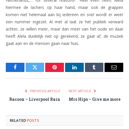
Netherlands,… for several reasons!” Heel even heeft Alela
hiermee de lachers op haar hand, maar ook de grappen
komen niet helemaal aan bij iedereen en snel wordt er weer
een nummer ingezet. Al met al laat ze het publiek verward
achter, ze willen meer, maar dan meer van het oude en daar
heeft Alela duidelijk niet op gerekend, ze gaat af, de muziek
gaat aan en de mensen gaan naar huis.
Facebook
Twitter
Pinterest
LinkedIn
Tumblr
Email
PREVIOUS ARTICLE
NEXT ARTICLE
Racoon – Liverpool Rain
Mrs Hips – Give me more
RELATED
POSTS