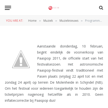
Programma Paaspop 2011
vrijwel compleet
YOU ARE AT:
Home
Muziek
Muzieknieuws
Programma Paaspop 2011 vrijwel compleet
»
»
»
BY
REDACTIE
8 FEBRUARI 2011
Aanstaande donderdag, 10 februari,
begint eindelijk de voorverkoop van
Paaspop 2011, de officiële start van het
festivalseizoen. Het astronomische
Paaspop-festival vindt traditioneel met
Pasen plaats (vrijdag 22 april tot en met
zondag 24 april) op terrein De Molenheide in Schijndel (NB).
Om het festival voor iedereen toegankelijk te houden zijn de
ticketprijzen nagenoeg hetzelfde als in 2010. Geen
inflatiecorrectie bij Paaspop dus!