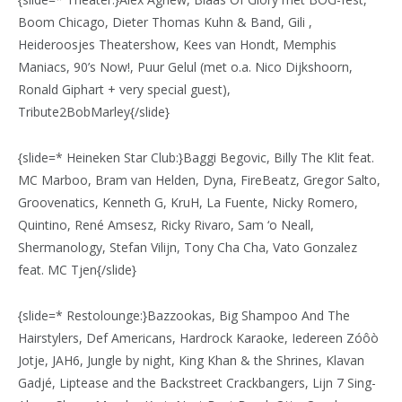
Boom Chicago, Dieter Thomas Kuhn & Band, Gili ,
Heideroosjes Theatershow, Kees van Hondt, Memphis
Maniacs, 90’s Now!, Puur Gelul (met o.a. Nico Dijkshoorn,
Ronald Giphart + very special guest),
Tribute2BobMarley{/slide}
{slide=* Heineken Star Club:}Baggi Begovic, Billy The Klit feat.
MC Marboo, Bram van Helden, Dyna, FireBeatz, Gregor Salto,
Groovenatics, Kenneth G, KruH, La Fuente, Nicky Romero,
Quintino, René Amsesz, Ricky Rivaro, Sam ‘o Neall,
Shermanology, Stefan Vilijn, Tony Cha Cha, Vato Gonzalez
feat. MC Tjen{/slide}
{slide=* Restolounge:}Bazzookas, Big Shampoo And The
Hairstylers, Def Americans, Hardrock Karaoke, Iedereen Zóôò
Jotje, JAH6, Jungle by night, King Khan & the Shrines, Klavan
Gadjé, Liptease and the Backstreet Crackbangers, Lijn 7 Sing-