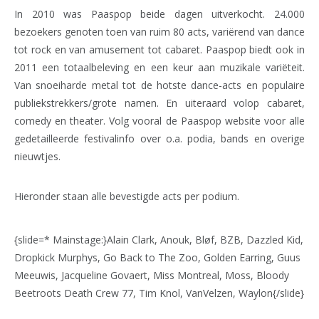
In 2010 was Paaspop beide dagen uitverkocht. 24.000
bezoekers genoten toen van ruim 80 acts, variërend van dance
tot rock en van amusement tot cabaret. Paaspop biedt ook in
2011 een totaalbeleving en een keur aan muzikale variëteit.
Van snoeiharde metal tot de hotste dance-acts en populaire
publiekstrekkers/grote namen. En uiteraard volop cabaret,
comedy en theater. Volg vooral de Paaspop website voor alle
gedetailleerde festivalinfo over o.a. podia, bands en overige
nieuwtjes.
Hieronder staan alle bevestigde acts per podium.
{slide=* Mainstage:}Alain Clark, Anouk, Bløf, BZB, Dazzled Kid,
Dropkick Murphys, Go Back to The Zoo, Golden Earring, Guus
Meeuwis, Jacqueline Govaert, Miss Montreal, Moss, Bloody
Beetroots Death Crew 77, Tim Knol, VanVelzen, Waylon{/slide}