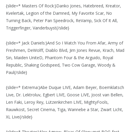
{slide=* Masters Of Rock:}Danko Jones, Hatebreed, Kreator,
Kvelertak, Legion of the Damned, My Favorite Scar, No
Turning Back, Peter Pan Speedrock, ReVamp, Sick Of It All,
Triggerfinger, Vanderbuyst{/slide}
{slide=* Jack Daniels:}And So I Watch You From Afar, Army of
Freshmen, DeWolff, Diablo Blvd, Jim Jones Revue, Krach, Mad
Sin, Maiden UniteD, Phantom Four & the Arguido, Royal
Republic, Shaking Godspeed, Two Cow Garage, Woody &
Paul{/slide}
{slide=* Extrema:}Abe Duque LIVE, Adam Beyer, Boemklatsch
Live, Dr. Lektroluv, Egbert LIVE, Goose LIVE, Joost van Bellen,
Len Faki, Leroy Rey, Lützenkirchen LIVE, MightyFools,
Rauwkost, Secret Cinema, Tiga, Wannebe a Star, Zwart Licht,
XL Live{/slide}
{slide=* Theater:}Alex Agnew, Blaas Of Glory met BOG-fest,