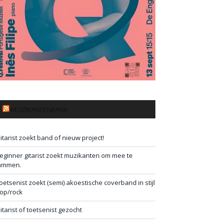
MUZIKANTENBANK
itarist zoekt band of nieuw project!
eginner gitarist zoekt muzikanten om mee te
ammen.
oetsenist zoekt (semi) akoestische coverband in stijl
op/rock
itarist of toetsenist gezocht