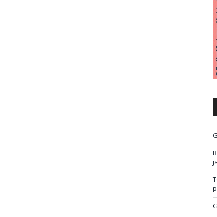
G
B
j
T
p
G