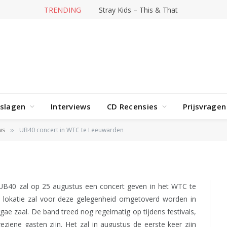
TRENDING
Stray Kids – This & That
rslagen
Interviews
CD Recensies
Prijsvragen
WTC te Leeuwarden
ws
UB40 concert in WTC te Leeuwarden
»
UB40 zal op 25 augustus een concert geven in het WTC te
lokatie zal voor deze gelegenheid omgetoverd worden in
e zaal. De band treed nog regelmatig op tijdens festivals,
ziene gasten zijn. Het zal in augustus de eerste keer zijn