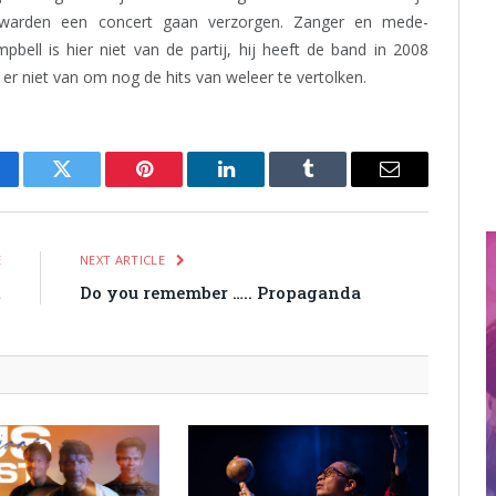
uwarden een concert gaan verzorgen. Zanger en mede-
mpbell is hier niet van de partij, hij heeft de band in 2008
 er niet van om nog de hits van weleer te vertolken.
cebook
Twitter
Pinterest
LinkedIn
Tumblr
Email
E
NEXT ARTICLE
t
Do you remember ….. Propaganda