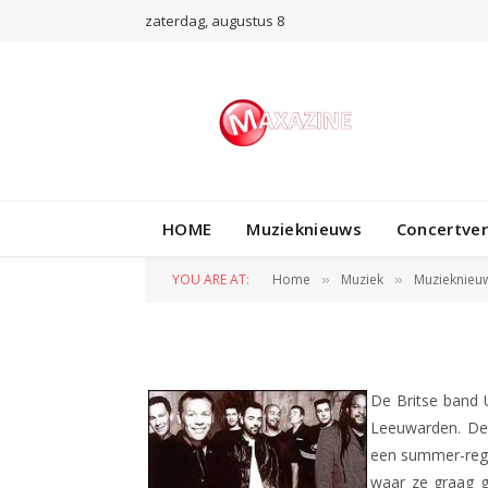
zaterdag, augustus 8
MUZIEKNIEUWS
HOME
Muzieknieuws
Concertve
UB40 concert in 
YOU ARE AT:
Home
Muziek
Muzieknieu
»
»
BY
REDACTIE
21 JANUARI 2011
De Britse band 
Leeuwarden. De 
een summer-regga
waar ze graag ge