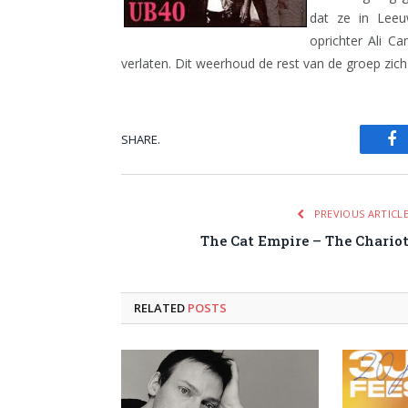
dat ze in Lee
oprichter Ali Ca
verlaten. Dit weerhoud de rest van de groep zich
SHARE.
Fa
PREVIOUS ARTICL
The Cat Empire – The Chario
RELATED
POSTS