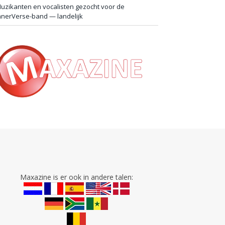
uzikanten en vocalisten gezocht voor de
nnerVerse-band — landelijk
Maxazine is er ook in andere talen: