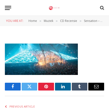
sensation
YOU ARE AT:
Home
Muziek
CD Recensie
Sensation – Celebrate Life: Amsterdam 2010 (Dvd, Blu-Ray & Cd)
»
»
»
BY
REDACTIE
8 NOVEMBER 2010
Facebook
Twitter
Pinterest
LinkedIn
Tumblr
Email
PREVIOUS ARTICLE