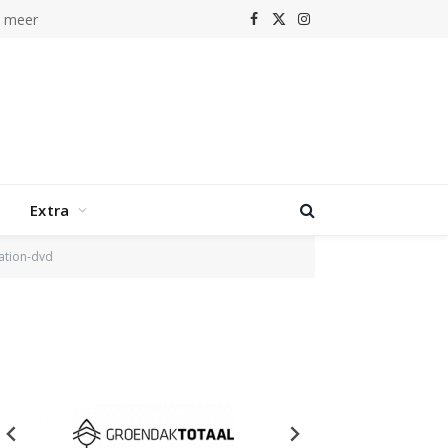
n meer
Facebook
X
Instagram
(Twitter)
Extra
ation-dvd