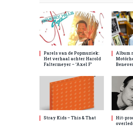
Parels van de Popmuziek:
Album r
Het verhaal achter Harold
Motörhe
Faltermeyer – ‘Axel F’
Beneven
Stray Kids – This & That
Hit-pro
overled