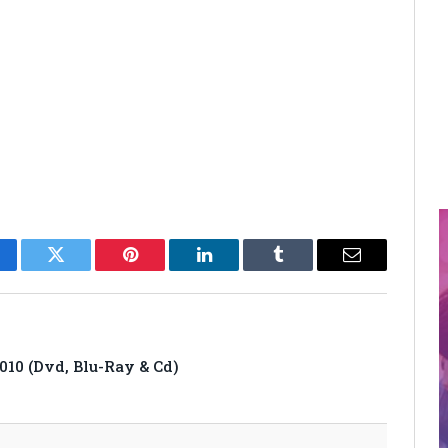
cebook
Twitter
Pinterest
LinkedIn
Tumblr
Email
010 (Dvd, Blu-Ray & Cd)