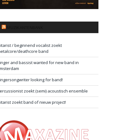
MUZIKANTENBANK
itarist / beginnend vocalist zoekt
etalcore/deathcore band
inger and bassist wanted for new band in
msterdam
ingersongwriter looking for band!
ercussionist zoekt (semi) acoustisch ensemble
itarist zoekt band of nieuw project!