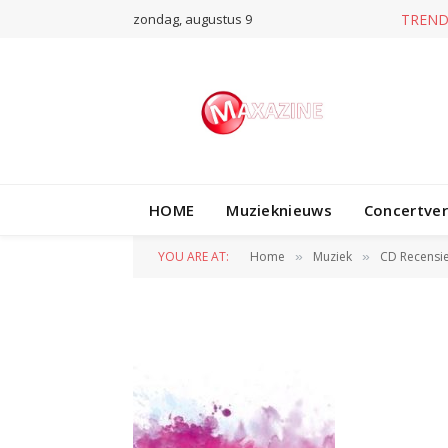
zondag, augustus 9
TREND
HOME
Muzieknieuws
Concertve
sensation-dvd
YOU ARE AT:
Home
Muziek
CD Recensi
»
»
BY
REDACTIE
8 NOVEMBER 2010