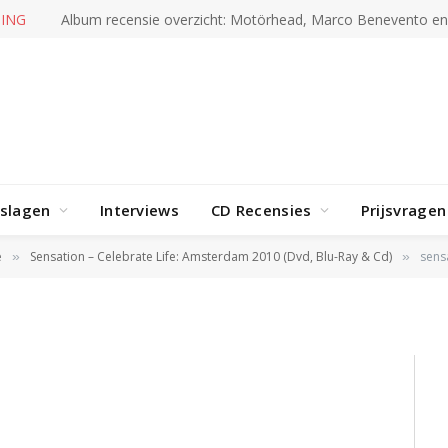
ING
Album recensie overzicht: Motörhead, Marco Benevento e
rslagen
Interviews
CD Recensies
Prijsvragen
e
Sensation – Celebrate Life: Amsterdam 2010 (Dvd, Blu-Ray & Cd)
sens
»
»