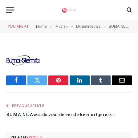
buma
YOU ARE AT:
Home
Muziek
Muzieknieuws
BUMA NL Awards voor de eerste keer uitgereikt
»
»
»
BY
REDACTIE
10 SEPTEMBER 2010
Facebook
Twitter
Pinterest
LinkedIn
Tumblr
Email
PREVIOUS ARTICLE
BUMA NL Awards voor de eerste keer uitgereikt
RELATED
POSTS