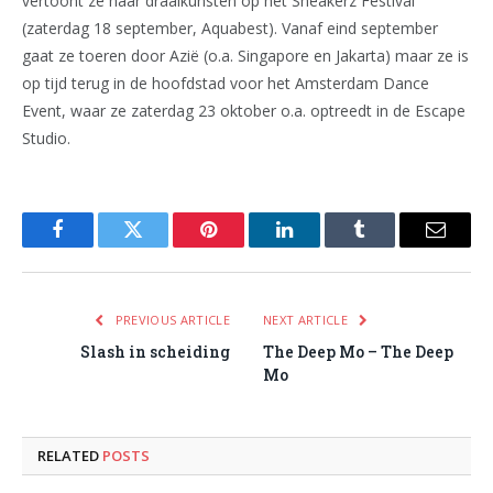
vertoont ze haar draaikunsten op het Sneakerz Festival
(zaterdag 18 september, Aquabest). Vanaf eind september
gaat ze toeren door Azië (o.a. Singapore en Jakarta) maar ze is
op tijd terug in de hoofdstad voor het Amsterdam Dance
Event, waar ze zaterdag 23 oktober o.a. optreedt in de Escape
Studio.
Facebook
Twitter
Pinterest
LinkedIn
Tumblr
Email
PREVIOUS ARTICLE
NEXT ARTICLE
Slash in scheiding
The Deep Mo – The Deep
Mo
RELATED
POSTS