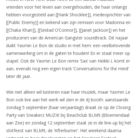
vrienden voor het leven aan overgehouden, die haar onlangs
hebben voorgesteld aan [[Hank Shocklee]], medeoprichter van
[[Public Enemy]] en bekend van zijn remixen voor Madonna en
[[Chaka Khan]], [[Sinéad O’Connor]], [[Janet Jackson]] en het
produceren van de American Gangster soundtrack. Dit najaar
duikt Yasmin Le Bon de studio in met hem: een veelbelovende
samenwerking om in de gaten te houden! En er staat meer op
stapel. Ook de Yasmin Le Bon remix ‘Sax’ van Heikki L komt er
aan, evenals nog een eigen track ‘Conversations for the mind’
later dit jaar.
Wie niet alleen wil luisteren naar haar muziek, maar Yasmin Le
Bon ook live aan het werk wil zien in de dj booth: aanstaande
zondag 5 september (haar verjaardag!) draait ze op de Closing
Party van Sneakerz MUZIK bij Beachclub BLM9 (Bloemendaal
aan Zee) en zondag 12 september staat ze in de line-up bij het
slotfeest van BLM9, de ‘Afterburner’. Het weekend daarna