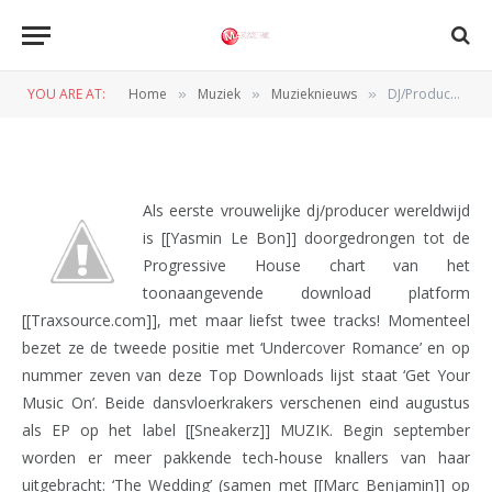
DJ/Producer Yasmin Le Bon
releast 5 tracks in 5 weken
YOU ARE AT:
Home
Muziek
Muzieknieuws
DJ/Producer Yasmin Le Bon releast 5 tracks in 5 weken
»
»
»
BY
REDACTIE
1 SEPTEMBER 2010
Als eerste vrouwelijke dj/producer wereldwijd
is [[Yasmin Le Bon]] doorgedrongen tot de
Progressive House chart van het
toonaangevende download platform
[[Traxsource.com]], met maar liefst twee tracks! Momenteel
bezet ze de tweede positie met ‘Undercover Romance’ en op
nummer zeven van deze Top Downloads lijst staat ‘Get Your
Music On’. Beide dansvloerkrakers verschenen eind augustus
als EP op het label [[Sneakerz]] MUZIK. Begin september
worden er meer pakkende tech-house knallers van haar
uitgebracht: ‘The Wedding’ (samen met [[Marc Benjamin]] op