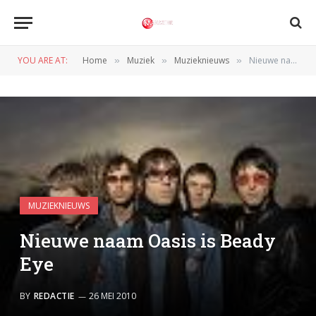
YOU ARE AT:
Home
Muziek
Muzieknieuws
Nieuwe naam Oasis is Beady Eye
»
»
»
MUZIEKNIEUWS
Nieuwe naam Oasis is Beady
Eye
BY
REDACTIE
26 MEI 2010