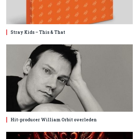
Stray Kids – This & That
Hit-producer William Orbit overleden