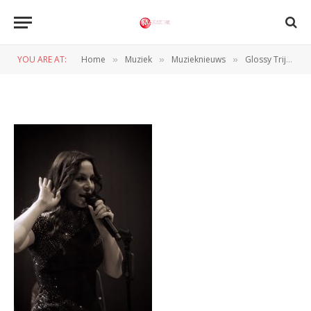
trijntje3
YOU ARE AT:
Home
Muziek
Muzieknieuws
Glossy Trijntje van de baan
»
»
»
BY
REDACTIE
14 MEI 2010