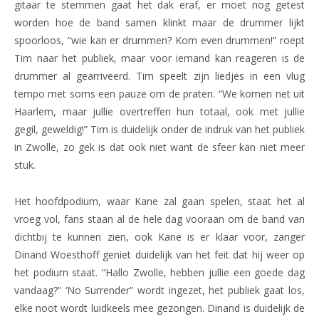
gitaar te stemmen gaat het dak eraf, er moet nog getest
worden hoe de band samen klinkt maar de drummer lijkt
spoorloos, “wie kan er drummen? Kom even drummen!” roept
Tim naar het publiek, maar voor iemand kan reageren is de
drummer al gearriveerd. Tim speelt zijn liedjes in een vlug
tempo met soms een pauze om de praten. “We komen net uit
Haarlem, maar jullie overtreffen hun totaal, ook met jullie
gegil, geweldig!” Tim is duidelijk onder de indruk van het publiek
in Zwolle, zo gek is dat ook niet want de sfeer kan niet meer
stuk.
Het hoofdpodium, waar Kane zal gaan spelen, staat het al
vroeg vol, fans staan al de hele dag vooraan om de band van
dichtbij te kunnen zien, ook Kane is er klaar voor, zanger
Dinand Woesthoff geniet duidelijk van het feit dat hij weer op
het podium staat. “Hallo Zwolle, hebben jullie een goede dag
vandaag?” ‘No Surrender” wordt ingezet, het publiek gaat los,
elke noot wordt luidkeels mee gezongen. Dinand is duidelijk de