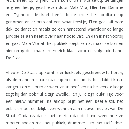
recht heeft op vrijheid. Dan komt Mala Vita terug, ze zingen
nog een liedje, geschreven door Mala Vita, Ellen ten Damme
en Typhoon. Mickael heeft beide mee het podium op
genomen en er ontstaat een waar feestje, Ellen gaat uit haar
dak, ze danst en maakt zo een handstand waardoor de lange
jurk die ze aan heeft over haar hoofd valt. En dan is het voorbij
en gaat Mala Vita af, het publiek roept ze na, maar ze komen
niet terug dus maakt men zich klaar voor de volgende band:
De Staat.
Al voor De Staat op komt is er luidkeels geschreeuw te horen,
als de mannen klaar staan op het podium is het duidelijk dat
zanger Torre Florim er weer zin in heeft en na het eerste liedje
zegt hij dan ook “Jullie zijn Zwolle… en jullie zijn leuk!” Tijd voor
een nieuw nummer, na afloop blijft het een beetje stil, het
publiek moet duidelijk even wennen aan nieuwe muziek van De
Staat. Ondanks dat is het te zien dat de band weet hoe ze
moeten spelen met het publiek, drummer Tim van Delft doet