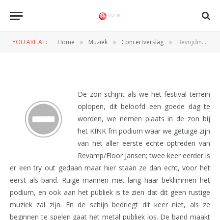
Bevrijdingsfestival Overijsel
(Zwolle, 05-05-2010)
YOU ARE AT:
Home
Muziek
Concertverslag
Bevrijdingsfestival Overijsel (Zwolle, 05-05-2010)
»
»
»
BY
REDACTIE
6 MEI 2010
De zon schijnt als we het festival terrein
oplopen, dit beloofd een goede dag te
worden, we nemen plaats in de zon bij
het KINK fm podium waar we getuige zijn
van het aller eerste echte optreden van
Revamp/Floor Jansen; twee keer eerder is
er een try out gedaan maar hier staan ze dan echt, voor het
eerst als band. Ruige mannen met lang haar beklimmen het
podium, en ook aan het publiek is te zien dat dit geen rustige
muziek zal zijn. En de schijn bedriegt dit keer niet, als ze
beginnen te spelen gaat het metal publiek los. De band maakt