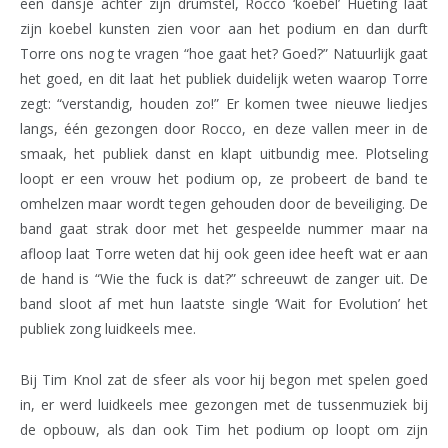
een dansje achter zijn drumstel, Rocco ‘koebel’ Hueting laat
zijn koebel kunsten zien voor aan het podium en dan durft
Torre ons nog te vragen “hoe gaat het? Goed?” Natuurlijk gaat
het goed, en dit laat het publiek duidelijk weten waarop Torre
zegt: “verstandig, houden zo!” Er komen twee nieuwe liedjes
langs, één gezongen door Rocco, en deze vallen meer in de
smaak, het publiek danst en klapt uitbundig mee. Plotseling
loopt er een vrouw het podium op, ze probeert de band te
omhelzen maar wordt tegen gehouden door de beveiliging. De
band gaat strak door met het gespeelde nummer maar na
afloop laat Torre weten dat hij ook geen idee heeft wat er aan
de hand is “Wie the fuck is dat?” schreeuwt de zanger uit. De
band sloot af met hun laatste single ‘Wait for Evolution’ het
publiek zong luidkeels mee.
Bij Tim Knol zat de sfeer als voor hij begon met spelen goed
in, er werd luidkeels mee gezongen met de tussenmuziek bij
de opbouw, als dan ook Tim het podium op loopt om zijn