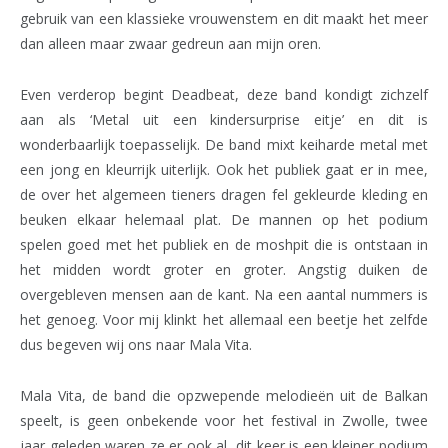
gebruik van een klassieke vrouwenstem en dit maakt het meer
dan alleen maar zwaar gedreun aan mijn oren.
Even verderop begint Deadbeat, deze band kondigt zichzelf
aan als ‘Metal uit een kindersurprise eitje’ en dit is
wonderbaarlijk toepasselijk. De band mixt keiharde metal met
een jong en kleurrijk uiterlijk. Ook het publiek gaat er in mee,
de over het algemeen tieners dragen fel gekleurde kleding en
beuken elkaar helemaal plat. De mannen op het podium
spelen goed met het publiek en de moshpit die is ontstaan in
het midden wordt groter en groter. Angstig duiken de
overgebleven mensen aan de kant. Na een aantal nummers is
het genoeg. Voor mij klinkt het allemaal een beetje het zelfde
dus begeven wij ons naar Mala Vita.
Mala Vita, de band die opzwepende melodieën uit de Balkan
speelt, is geen onbekende voor het festival in Zwolle, twee
jaar geleden waren ze er ook al, dit keer is een kleiner podium