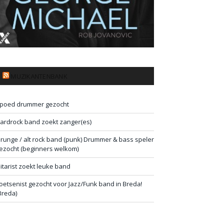
MUZIKANTENBANK
poed drummer gezocht
ardrock band zoekt zanger(es)
runge / alt rock band (punk) Drummer & bass speler
ezocht (beginners welkom)
itarist zoekt leuke band
oetsenist gezocht voor Jazz/Funk band in Breda!
Breda)