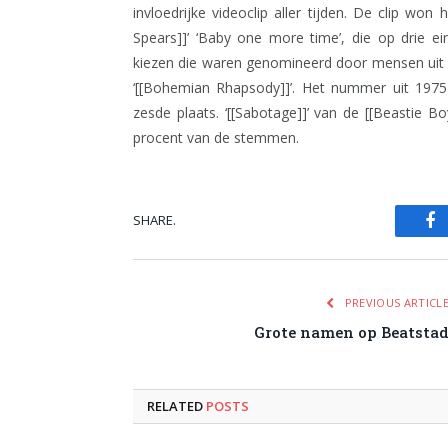
invloedrijke videoclip aller tijden. De clip won
Spears]]’ ‘Baby one more time’, die op drie ein
kiezen die waren genomineerd door mensen uit de 
‘[[Bohemian Rhapsody]]’. Het nummer uit 197
zesde plaats. ‘[[Sabotage]]’ van de [[Beastie Bo
procent van de stemmen.
SHARE.
Fa
PREVIOUS ARTICL
Grote namen op Beatsta
RELATED
POSTS