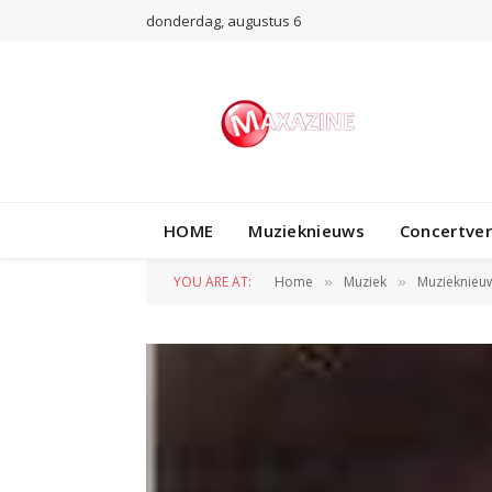
donderdag, augustus 6
HOME
Muzieknieuws
Concertve
YOU ARE AT:
Home
Muziek
Muzieknieu
»
»