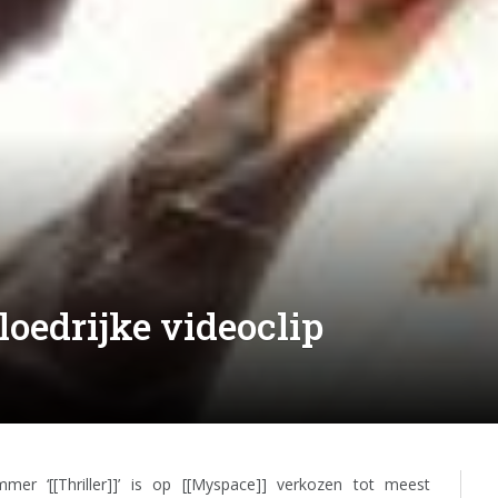
loedrijke videoclip
ummer ‘[[Thriller]]’ is op [[Myspace]] verkozen tot meest