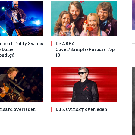
oncert Teddy Swims
De ABBA
o Dome
Cover/Sample/Parodie Top
ondigd
10
nsard overleden
DJ Kavinsky overleden