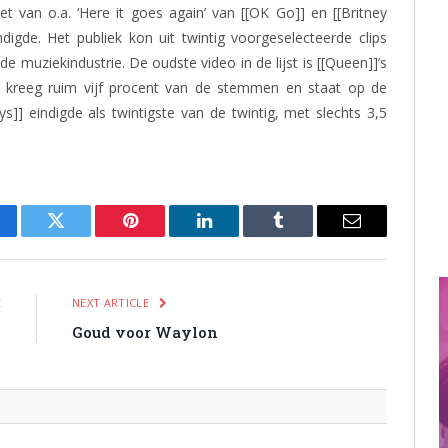
 het van o.a. ‘Here it goes again’ van [[OK Go]] en [[Britney
digde. Het publiek kon uit twintig voorgeselecteerde clips
muziekindustrie. De oudste video in de lijst is [[Queen]]’s
5 kreeg ruim vijf procent van de stemmen en staat op de
ys]] eindigde als twintigste van de twintig, met slechts 3,5
cebook
Twitter
Pinterest
LinkedIn
Tumblr
Email
E
NEXT ARTICLE
d
Goud voor Waylon