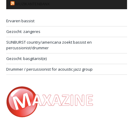
MUZIKANTENBANK
Ervaren bassist
Gezocht: zangeres
SUNBURST country/americana zoekt bassist en
percussionist/drummer
Gezocht: basgitarist(e)
Drummer / percussionist for acoustic jazz group