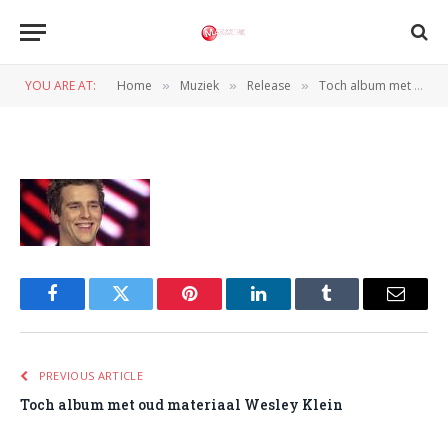
wesleyklein
YOU ARE AT:
Home
Muziek
Release
Toch album met oud materiaal Wesley Klein
»
»
»
BY
REDACTIE
16 MAART 2010
Facebook
Twitter
Pinterest
LinkedIn
Tumblr
Email
PREVIOUS ARTICLE
Toch album met oud materiaal Wesley Klein