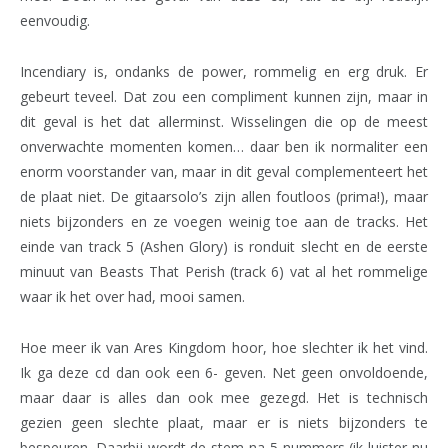
eenvoudig.
Incendiary is, ondanks de power, rommelig en erg druk. Er
gebeurt teveel. Dat zou een compliment kunnen zijn, maar in
dit geval is het dat allerminst. Wisselingen die op de meest
onverwachte momenten komen… daar ben ik normaliter een
enorm voorstander van, maar in dit geval complementeert het
de plaat niet. De gitaarsolo’s zijn allen foutloos (prima!), maar
niets bijzonders en ze voegen weinig toe aan de tracks. Het
einde van track 5 (Ashen Glory) is ronduit slecht en de eerste
minuut van Beasts That Perish (track 6) vat al het rommelige
waar ik het over had, mooi samen.
Hoe meer ik van Ares Kingdom hoor, hoe slechter ik het vind.
Ik ga deze cd dan ook een 6- geven. Net geen onvoldoende,
maar daar is alles dan ook mee gezegd. Het is technisch
gezien geen slechte plaat, maar er is niets bijzonders te
bespeuren. Daarbij wordt de stem na 5 nummers (ik luister nu