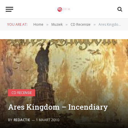
YOU ARE AT:
Home
Muziek
CD Recensie
Ares Kingdom – Incendiary
»
»
»
CD RECENSIE
Ares Kingdom – Incendiary
BY
REDACTIE
1 MAART 2010