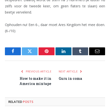
zelfs voor de tweede keer, om geen flaters te slaan) een
beetje vervelend.
Ophouden nu! Een 6-, daar moet Ares Kingdom het mee doen.
(6-/10)
Facebook
Twitter
Pinterest
LinkedIn
Tumblr
Email
PREVIOUS ARTICLE
NEXT ARTICLE
How to make it in
Guru in coma
America mixtape
RELATED
POSTS