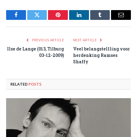
Facebook
Twitter
Pinterest
LinkedIn
Tumblr
Email
PREVIOUS ARTICLE
NEXT ARTICLE
Ilse de Lange (013, Tilburg
Veel belangstellling voor
03-12-2009)
herdenking Ramses
Shaffy
RELATED
POSTS