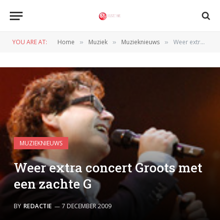
YOU ARE AT:
Home
Muziek
Muzieknieuws
Weer extra concert Groots met een zachte G
»
»
»
MUZIEKNIEUWS
Weer extra concert Groots met
een zachte G
BY
REDACTIE
7 DECEMBER 2009