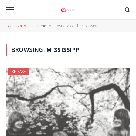
YOU ARE AT:
Home
Posts Tagged "mississipp"
»
BROWSING:
MISSISSIPP
RELEASE