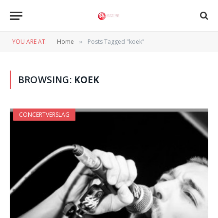
YOU ARE AT:
Home
Posts Tagged "koek"
»
BROWSING:
KOEK
CONCERTVERSLAG