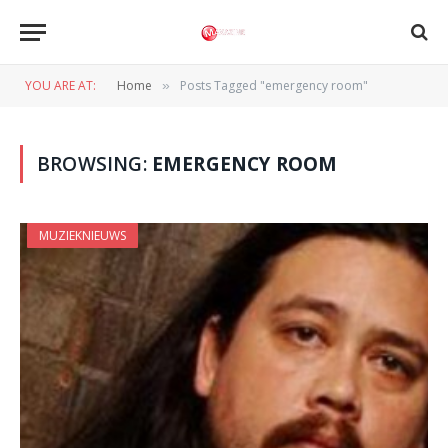
YOU ARE AT:
Home
Posts Tagged "emergency room"
»
BROWSING:
EMERGENCY ROOM
MUZIEKNIEUWS