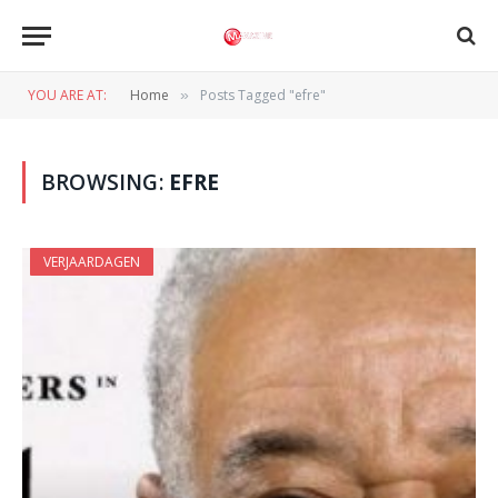
YOU ARE AT:
Home
Posts Tagged "efre"
»
BROWSING:
EFRE
VERJAARDAGEN