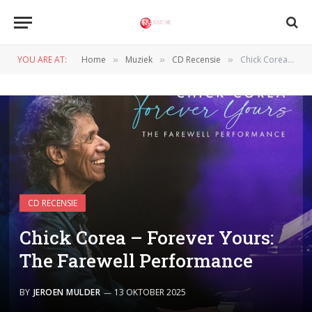
YOU ARE AT:
Home
Muziek
CD Recensie
Chick Corea – Forever Yours: The Farewell Performance
»
»
»
CD RECENSIE
Chick Corea – Forever Yours:
The Farewell Performance
BY
JEROEN MULDER
13 OKTOBER 2025