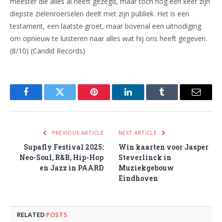
meester die alles al heeft gezegd, maar toch nog een keer zijn
diepste zielenroerselen deelt met zijn publiek. Het is een
testament, een laatste groet, maar bovenal een uitnodiging
om opnieuw te luisteren naar alles wat hij ons heeft gegeven.
(8/10) (Candid Records)
Facebook
Twitter
Pinterest
LinkedIn
Tumblr
Email
PREVIOUS ARTICLE
NEXT ARTICLE
Supafly Festival 2025:
Win kaarten voor Jasper
Neo-Soul, R&B, Hip-Hop
Steverlinck in
en Jazz in PAARD
Muziekgebouw
Eindhoven
RELATED
POSTS