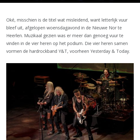
Oké, misschien is de titel wat misleidend, want letterlijk vuur
bleef uit, afgelopen woensdagavond in de Nieuwe Nor te
Heerlen. Muzikaal gezien was er meer dan genoeg vuur te
vinden in de vier heren op het podium. Die vier heren samen
vormen de hardrockband Y&T, voorheen Yesterday & Today.