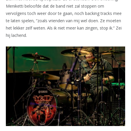
Meniketti beloofde dat de band niet zal stoppen om
vervolgens toch weer door te gaan, noch backing tracks mee
te laten spelen, “zoals vrienden van mij wel doen. Ze moeten
het lekker zelf weten. Als ik niet meer kan zingen, stop ik.” Zei
hij lachend.