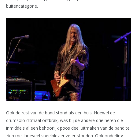
buitencategorie.
Ook de rest van de band stond als een huis. Hoewel de
drumsolo ditmaal ontbrak, was bij de andere drie heren die
inmiddels al een behoorlijk poos deel uitmaken van de band te
zien met hoeveel speelplezier ze er stonden. Ook onderling.