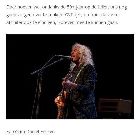
Daar hoeven we, ondanks de 50+ jaar op de teller, ons nog
geen zorgen over te maken. Y&T lijkt, om met de vaste
afsluiter ook te eindigen, ‘Forever’ mee te kunnen gaan.
Foto’s (c) Daniel Frissen