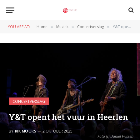
YOU ARE AT:
Home
Muziek
Concertverslag
Y&T opent het vuur in Heerlen
»
»
»
CONCERTVERSLAG
Y&T opent het vuur in Heerlen
BY
RIK MOORS
2 OKTOBER 2025
Foto (c) Daniel Frissen