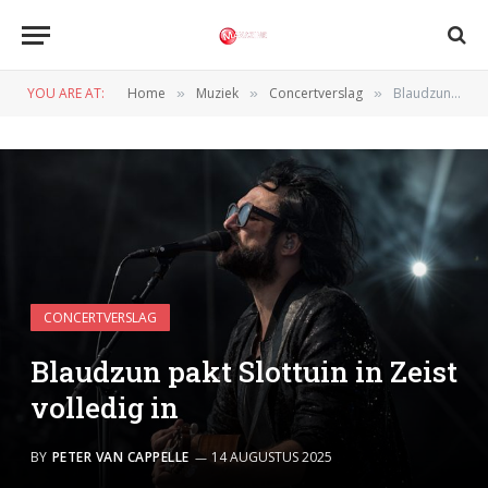
YOU ARE AT:
Home
Muziek
Concertverslag
Blaudzun pakt Slottuin in Zeist volledig in
»
»
»
CONCERTVERSLAG
Blaudzun pakt Slottuin in Zeist
volledig in
BY
PETER VAN CAPPELLE
14 AUGUSTUS 2025