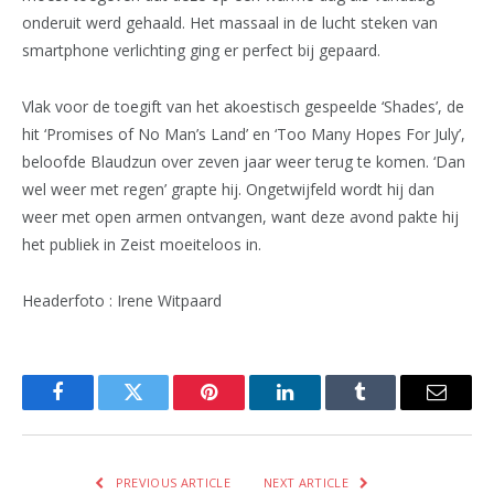
onderuit werd gehaald. Het massaal in de lucht steken van
smartphone verlichting ging er perfect bij gepaard.
Vlak voor de toegift van het akoestisch gespeelde ‘Shades’, de
hit ‘Promises of No Man’s Land’ en ‘Too Many Hopes For July’,
beloofde Blaudzun over zeven jaar weer terug te komen. ‘Dan
wel weer met regen’ grapte hij. Ongetwijfeld wordt hij dan
weer met open armen ontvangen, want deze avond pakte hij
het publiek in Zeist moeiteloos in.
Headerfoto : Irene Witpaard
Facebook
Twitter
Pinterest
LinkedIn
Tumblr
Email
PREVIOUS ARTICLE
NEXT ARTICLE