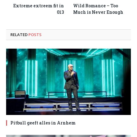
Extreme extreem fit in
Wild Romance – Too
013
Much is Never Enough
RELATED
POSTS
Pitbull geeft alles in Arnhem