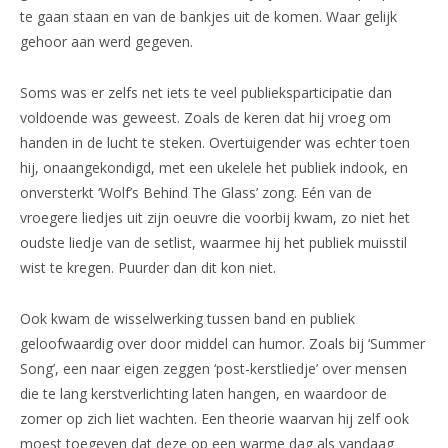
te gaan staan en van de bankjes uit de komen. Waar gelijk
gehoor aan werd gegeven.
Soms was er zelfs net iets te veel publieksparticipatie dan
voldoende was geweest. Zoals de keren dat hij vroeg om
handen in de lucht te steken. Overtuigender was echter toen
hij, onaangekondigd, met een ukelele het publiek indook, en
onversterkt ‘Wolf’s Behind The Glass’ zong. Eén van de
vroegere liedjes uit zijn oeuvre die voorbij kwam, zo niet het
oudste liedje van de setlist, waarmee hij het publiek muisstil
wist te kregen. Puurder dan dit kon niet.
Ook kwam de wisselwerking tussen band en publiek
geloofwaardig over door middel can humor. Zoals bij ‘Summer
Song’, een naar eigen zeggen ‘post-kerstliedje’ over mensen
die te lang kerstverlichting laten hangen, en waardoor de
zomer op zich liet wachten. Een theorie waarvan hij zelf ook
moest toegeven dat deze op een warme dag als vandaag