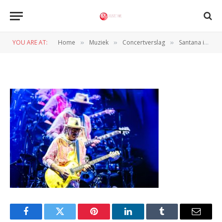
Santana_Amsterdam_photograph
YOU ARE AT:
Home
Muziek
Concertverslag
Santana in de Ziggo Dome: aaneenschakeling van hits en classics
»
»
»
BY
PETER VAN CAPPELLE
26 JUNI 2025
Facebook
Twitter
Pinterest
LinkedIn
Tumblr
Email