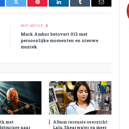
cebook
Twitter
Pinterest
LinkedIn
Tumblr
Email
E
NEXT ARTICLE
n
Mark Ambor betovert 013 met
n
persoonlijke momenten en nieuwe
muziek
th met
Album recensie overzicht:
dstournee naar
Lalu, Shearwater en meer