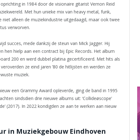
oprichting in 1984 door de visionaire gitarist Vernon Reid
uziekwereld. Met hun unieke mix van heavy metal, funk,
ze niet alleen de muziekindustrie uitgedaagd, maar ook twee
tus verworven.
ijd succes, mede dankzij de steun van Mick Jagger. Hij
n hen hielp aan een contract bij Epic Records. Het album
oard 200 en werd dubbel platina gecertificeerd. Met hits als
’ veroverden ze eind jaren ’80 de hitlijsten en werden ze
ewuste muziek.
pnieuw een Grammy Award opleverde, ging de band in 1995
chten sindsdien drie nieuwe albums uit: ‘Collideøscope’
ade’ (2017). In 2022 kondigden ze aan te werken aan nieuw
lour in Muziekgebouw Eindhoven