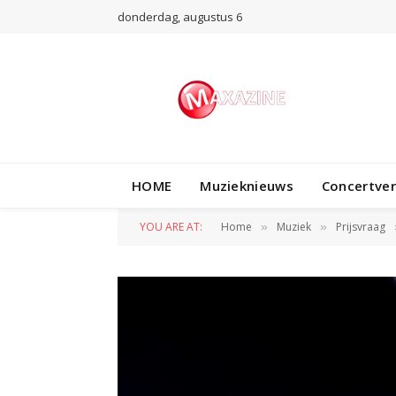
donderdag, augustus 6
HOME
Muzieknieuws
Concertve
YOU ARE AT:
Home
Muziek
Prijsvraag
»
»