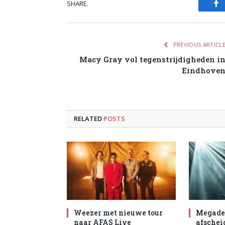
SHARE.
Fa
PREVIOUS ARTICL
Macy Gray vol tegenstrijdigheden i
Eindhove
RELATED
POSTS
Weezer met nieuwe tour
Megade
naar AFAS Live
afschei