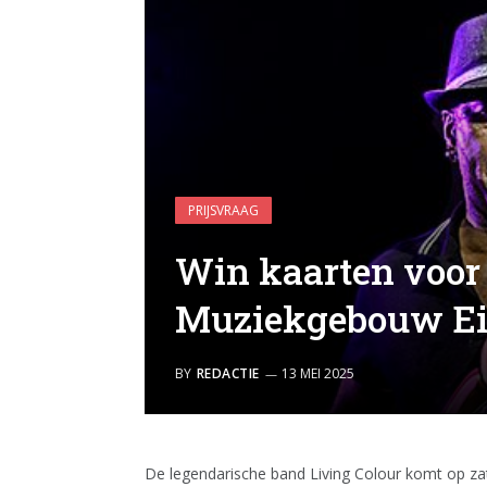
PRIJSVRAAG
Win kaarten voor 
Muziekgebouw E
BY
REDACTIE
13 MEI 2025
De legendarische band Living Colour komt op 