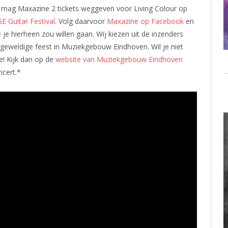
ag Maxazine 2 tickets weggeven voor Living Colour op
E Guitar Festival
. Volg daarvoor
Maxazine op Facebook
en
e hierheen zou willen gaan. Wij kiezen uit de inzenders
 geweldige feest in Muziekgebouw Eindhoven. Wil je niet
e! Kijk dan op de
website van Muziekgebouw Eindhoven
ncert.*