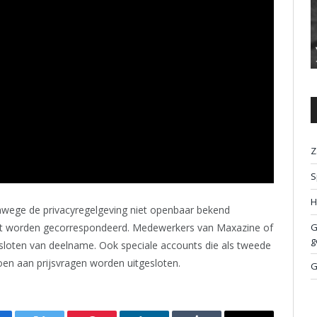
Z
S
H
anwege de privacyregelgeving niet openbaar bekend
G
iet worden gecorrespondeerd. Medewerkers van Maxazine of
g
esloten van deelname. Ook speciale accounts die als tweede
oen aan prijsvragen worden uitgesloten.
G