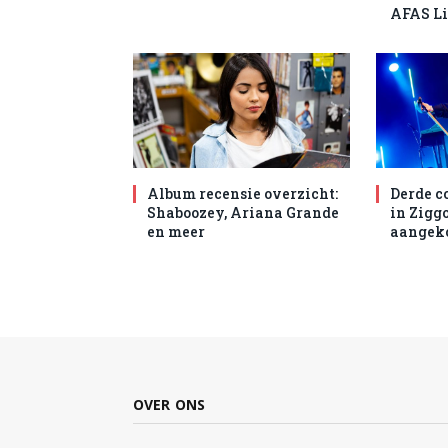
AFAS L
Album recensie overzicht:
Derde c
Shaboozey, Ariana Grande
in Zigg
en meer
aangek
OVER ONS