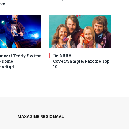
ive
oncert Teddy Swims
De ABBA
o Dome
Cover/Sample/Parodie Top
ondigd
10
MAXAZINE REGIONAAL