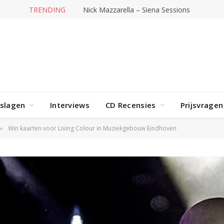
TRENDING
Nick Mazzarella – Siena Sessions
rslagen
Interviews
CD Recensies
Prijsvragen
Win kaarten voor Living Colour in Muziekgebouw Eindhoven
»