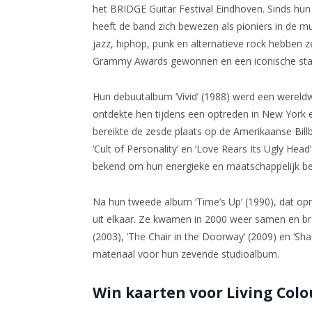
het BRIDGE Guitar Festival Eindhoven. Sinds hun 
heeft de band zich bewezen als pioniers in de m
jazz, hiphop, punk en alternatieve rock hebben 
Grammy Awards gewonnen en een iconische sta
Hun debuutalbum ‘Vivid’ (1988) werd een wereldw
ontdekte hen tijdens een optreden in New York e
bereikte de zesde plaats op de Amerikaanse Billb
‘Cult of Personality’ en ‘Love Rears Its Ugly Head
bekend om hun energieke en maatschappelijk b
Na hun tweede album ‘Time’s Up’ (1990), dat o
uit elkaar. Ze kwamen in 2000 weer samen en bra
(2003), ‘The Chair in the Doorway’ (2009) en ‘Sh
materiaal voor hun zevende studioalbum.
Win kaarten voor Living Co