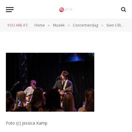
JKAM-20250403-0001-235-
Verbeterd-NR
YOU ARE AT:
Home
Muziek
Concertverslag
Sven Cilliers overwint Nederland beetje bij beetje, ook in Enschede
»
»
»
BY
NORMAN VAN DEN WILDENBERG
5 APRIL 2025
Foto (c) Jessica Kamp