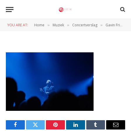
Gavin Friday- Pandora- Dewi
Maxime-1
YOU ARE AT:
Home
Muziek
Concertverslag
Gavin Friday laat publiek genieten van zijn genot in Utrecht
»
»
»
BY
PETER VAN CAPPELLE
1 APRIL 2025
Facebook
Twitter
Pinterest
LinkedIn
Tumblr
Email