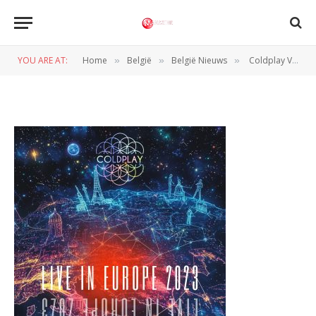
coldplay live in europe
YOU ARE AT:
Home
België
België Nieuws
Coldplay Verrast met Live-Album ‘Live in Europe 2023’
»
»
»
BY
JAN VRANKEN
23 MAART 2025