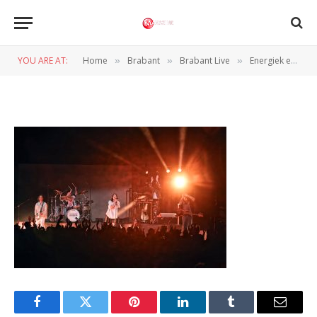
Ronde Effenaar Hakvoortfoto
(29)
YOU ARE AT:
Home
Brabant
Brabant Live
Energiek en intiem: Rondé schittert in de Effenaar
»
»
»
BY
NORMAN VAN DEN WILDENBERG
29 MAART 2025
Facebook
Twitter
Pinterest
LinkedIn
Tumblr
Email