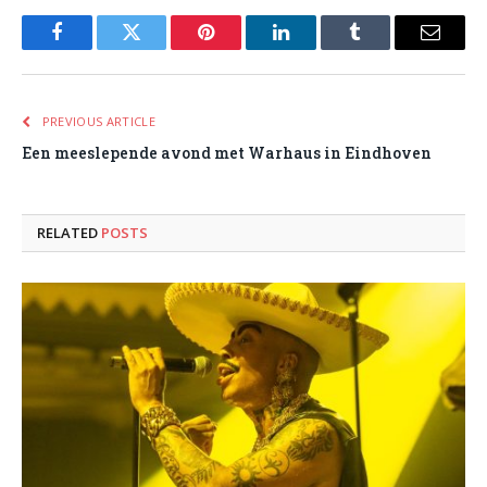
Facebook
Twitter
Pinterest
LinkedIn
Tumblr
Email
PREVIOUS ARTICLE
Een meeslepende avond met Warhaus in Eindhoven
RELATED
POSTS