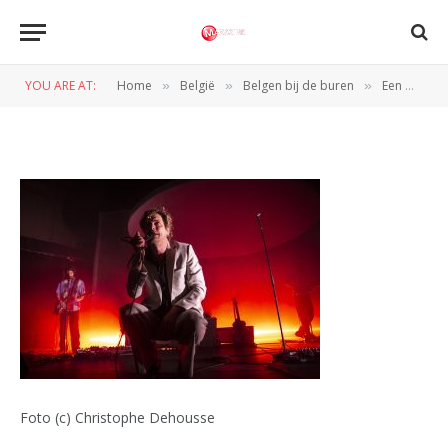
Eindhoven by Christophe
Dehousse _L4A1457_
YOU ARE AT:
Home
België
Belgen bij de buren
Een meeslepende avond met Warhaus in Eindhoven
»
»
»
BY
NORMAN VAN DEN WILDENBERG
22 MAART 2025
Foto (c) Christophe Dehousse