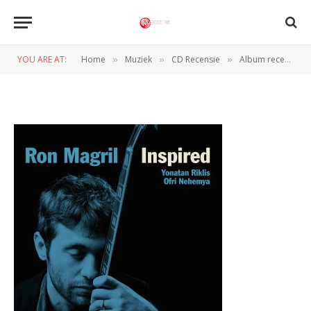
Afbeelding
YOU ARE AT:
Home
Muziek
CD Recensie
Album recensie overzicht: Ron Magril, A.J. Croce en meer
»
»
»
BY
JAN VRANKEN
8 MAART 2025