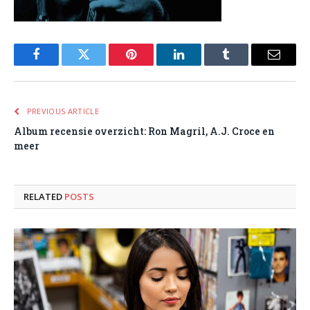
Facebook
Twitter
Pinterest
LinkedIn
Tumblr
Email
PREVIOUS ARTICLE
Album recensie overzicht: Ron Magril, A.J. Croce en
meer
RELATED
POSTS