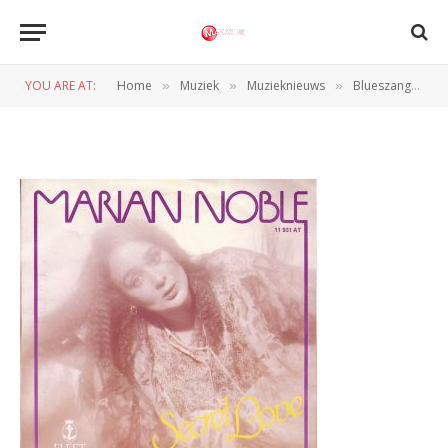
Afbeelding 12
YOU ARE AT:
Home
Muziek
Muzieknieuws
Blueszangeres Marian Noble overleden
»
»
»
BY
JAN VRANKEN
2 MAART 2025