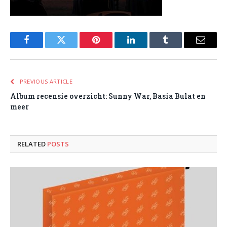
Facebook
Twitter
Pinterest
LinkedIn
Tumblr
Email
PREVIOUS ARTICLE
Album recensie overzicht: Sunny War, Basia Bulat en
meer
RELATED
POSTS