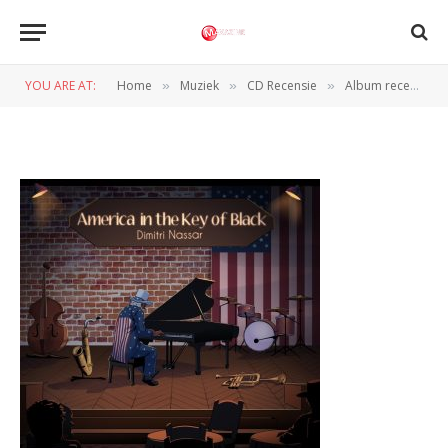
Afbeelding 7
YOU ARE AT:
Home
Muziek
CD Recensie
Album recensie overzicht: Sunny War, Basia Bulat en meer
»
»
»
BY
JAN VRANKEN
22 FEBRUARI 2025