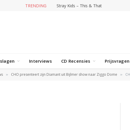
TRENDING
Stray Kids – This & That
rslagen
Interviews
CD Recensies
Prijsvragen
ws
CHO presenteert zijn Diamant uit Bijlmer show naar Ziggo Dome
C
»
»