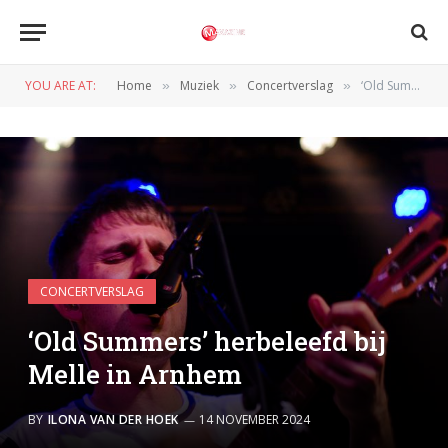
YOU ARE AT:
Home
Muziek
Concertverslag
‘Old Summers’ herbeleefd bij Melle in Arnhem
»
»
»
CONCERTVERSLAG
‘Old Summers’ herbeleefd bij
Melle in Arnhem
BY
ILONA VAN DER HOEK
14 NOVEMBER 2024