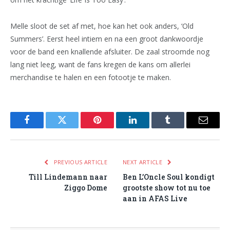
Melle sloot de set af met, hoe kan het ook anders, ‘Old
Summers’. Eerst heel intiem en na een groot dankwoordje
voor de band een knallende afsluiter. De zaal stroomde nog
lang niet leeg, want de fans kregen de kans om allerlei
merchandise te halen en een fotootje te maken.
Facebook
Twitter
Pinterest
LinkedIn
Tumblr
Email
PREVIOUS ARTICLE
NEXT ARTICLE
Till Lindemann naar
Ben L’Oncle Soul kondigt
Ziggo Dome
grootste show tot nu toe
aan in AFAS Live