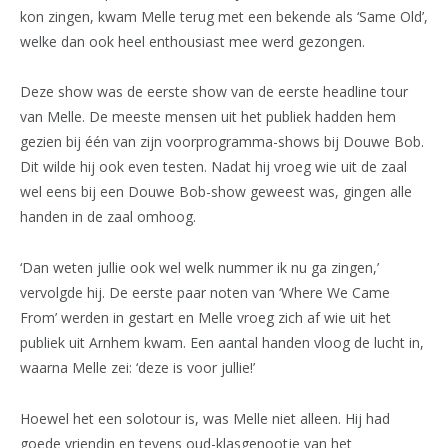
kon zingen, kwam Melle terug met een bekende als ‘Same Old’,
welke dan ook heel enthousiast mee werd gezongen.
Deze show was de eerste show van de eerste headline tour
van Melle. De meeste mensen uit het publiek hadden hem
gezien bij één van zijn voorprogramma-shows bij Douwe Bob.
Dit wilde hij ook even testen. Nadat hij vroeg wie uit de zaal
wel eens bij een Douwe Bob-show geweest was, gingen alle
handen in de zaal omhoog.
‘Dan weten jullie ook wel welk nummer ik nu ga zingen,’
vervolgde hij. De eerste paar noten van ‘Where We Came
From’ werden in gestart en Melle vroeg zich af wie uit het
publiek uit Arnhem kwam. Een aantal handen vloog de lucht in,
waarna Melle zei: ‘deze is voor jullie!’
Hoewel het een solotour is, was Melle niet alleen. Hij had
goede vriendin en tevens oud-klasgenootje van het