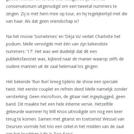
conservatorium uitgenodigd om een tweetal nummers te
zingen. Zij is met hem mee op tour, en hij tegelijkertijd met die
van haar. Als dat geen vriendschap is?
Na het mooie ‘Sometimes’ en ‘Déja Vu’ verliet Charlotte het
podium. Melle vervolgde met één van zijn bekendste
nummers: ‘17’. Het was wel duidelijk dat dit een
publieksfavoriet was, kijkend naar de manier waarop zelfs de
oudere mannen uit de zaal helemaal los gingen.
Het bekende ‘Run Run’ kreeg tijdens de show een speciale
twist. Het eerste couplet en refrein deed Melle namelijk zonder
versterking. Geen microfoon, de gitaar niet ingeplugged, geen
band. Dit maakte het een hele intieme versie. Hetzelfde
gebeurde wanneer hij Will Knox uitnodigde om nog een keer
terug te komen. Samen met gitarist en toetsenist Wessel van
Deursen vormde het trio een cirkel in het midden van de zaal
om het krachtige ‘Life Is Too Easy’.