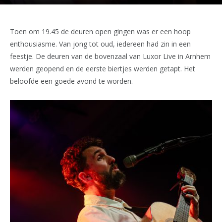
Toen om 19.45 de deuren open gingen was er een hoop
enthousiasme. Van jong tot oud, iedereen had zin in een
feestje. De deuren van de bovenzaal van Luxor Live in Arnhem
werden geopend en de eerste biertjes werden getapt. Het
beloofde een goede avond te worden.