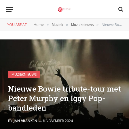
YOU ARE AT:
Home
Muziek
Muzieknieuws
Nieuwe Bowie tribute-tour met Peter Murphy en Iggy Pop-bandleden
»
»
»
MUZIEKNIEUWS
Nieuwe Bowie tribute-tour met
Peter Murphy en Iggy Pop-
bandleden
BY
JAN VRANKEN
8 NOVEMBER 2024