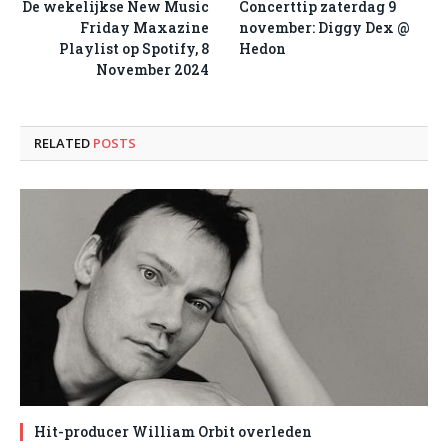
De wekelijkse New Music
Concerttip zaterdag 9
Friday Maxazine
november: Diggy Dex @
Playlist op Spotify, 8
Hedon
November 2024
RELATED
POSTS
Hit-producer William Orbit overleden