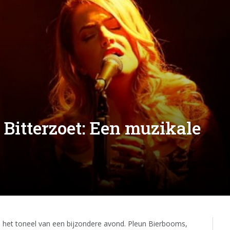
 Bitterzoet: Een muzikale
 het toneel van een bijzondere avond. Pleun Bierbooms,