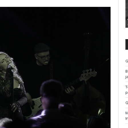
G
B
j
T
p
G
M
I