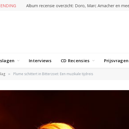
TRENDING
Stray Kids – This & That
rslagen
Interviews
CD Recensies
Prijsvragen
lag
Plume schittert in Bitterzoet: Een muzikale tijdreis
»