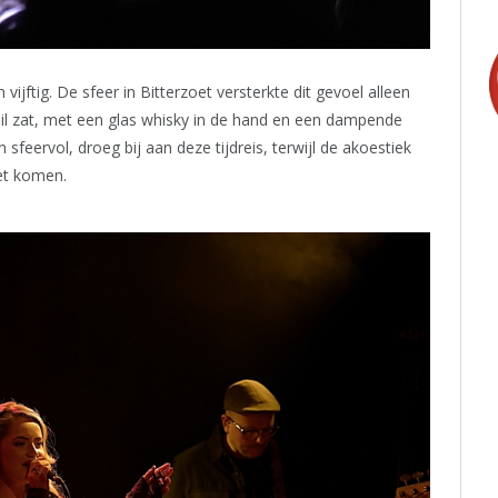
ijftig. De sfeer in Bitterzoet versterkte dit gevoel alleen
euil zat, met een glas whisky in de hand en een dampende
sfeervol, droeg bij aan deze tijdreis, terwijl de akoestiek
iet komen.