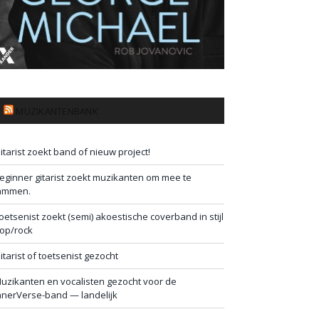
MUZIKANTENBANK
itarist zoekt band of nieuw project!
eginner gitarist zoekt muzikanten om mee te
ammen.
oetsenist zoekt (semi) akoestische coverband in stijl
op/rock
itarist of toetsenist gezocht
uzikanten en vocalisten gezocht voor de
nnerVerse-band — landelijk