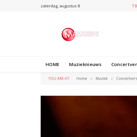
zaterdag, augustus 8
HOME
Muzieknieuws
Concertve
YOU ARE AT:
Home
Muziek
Concertvers
»
»