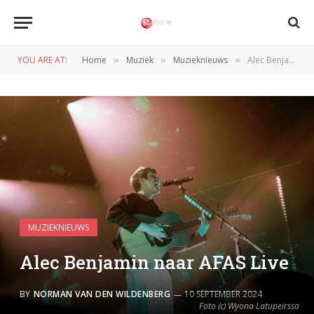
YOU ARE AT:
Home
Muziek
Muzieknieuws
Alec Benjamin naar AFAS Live
»
»
»
MUZIEKNIEUWS
Alec Benjamin naar AFAS Live
BY
NORMAN VAN DEN WILDENBERG
10 SEPTEMBER 2024
Foto (c) Wyona Latupeirssa