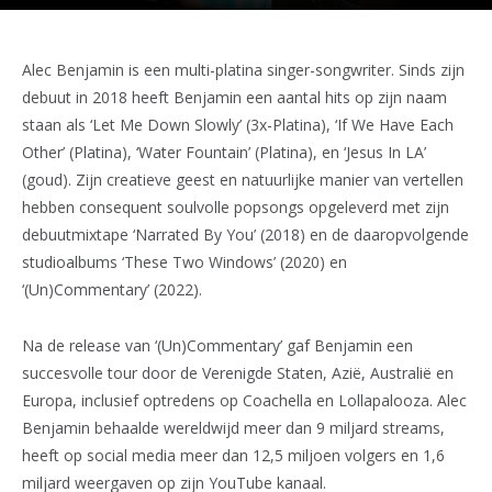
Alec Benjamin is een multi-platina singer-songwriter. Sinds zijn
debuut in 2018 heeft Benjamin een aantal hits op zijn naam
staan als ‘Let Me Down Slowly’ (3x-Platina), ‘If We Have Each
Other’ (Platina), ‘Water Fountain’ (Platina), en ‘Jesus In LA’
(goud). Zijn creatieve geest en natuurlijke manier van vertellen
hebben consequent soulvolle popsongs opgeleverd met zijn
debuutmixtape ‘Narrated By You’ (2018) en de daaropvolgende
studioalbums ‘These Two Windows’ (2020) en
‘(Un)Commentary’ (2022).
Na de release van ‘(Un)Commentary’ gaf Benjamin een
succesvolle tour door de Verenigde Staten, Azië, Australië en
Europa, inclusief optredens op Coachella en Lollapalooza. Alec
Benjamin behaalde wereldwijd meer dan 9 miljard streams,
heeft op social media meer dan 12,5 miljoen volgers en 1,6
miljard weergaven op zijn YouTube kanaal.