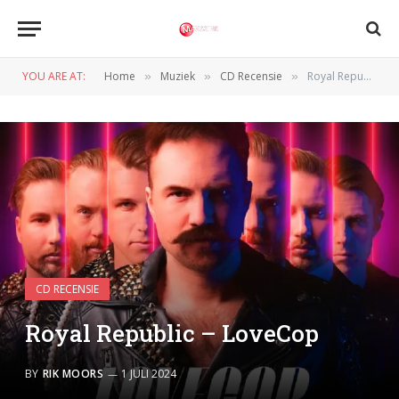
YOU ARE AT:
Home
Muziek
CD Recensie
Royal Republic – LoveCop
»
»
»
CD RECENSIE
Royal Republic – LoveCop
BY
RIK MOORS
1 JULI 2024