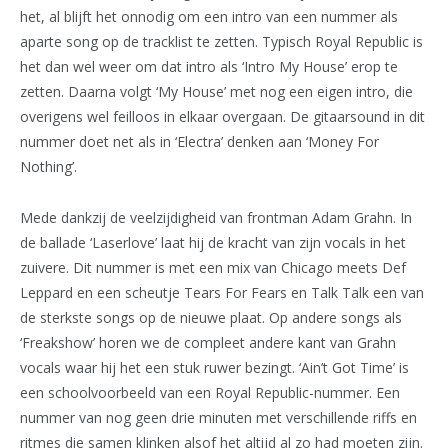
het, al blijft het onnodig om een intro van een nummer als
aparte song op de tracklist te zetten. Typisch Royal Republic is
het dan wel weer om dat intro als ‘Intro My House’ erop te
zetten. Daarna volgt ‘My House’ met nog een eigen intro, die
overigens wel feilloos in elkaar overgaan. De gitaarsound in dit
nummer doet net als in ‘Electra’ denken aan ‘Money For
Nothing’.
Mede dankzij de veelzijdigheid van frontman Adam Grahn. In
de ballade ‘Laserlove’ laat hij de kracht van zijn vocals in het
zuivere. Dit nummer is met een mix van Chicago meets Def
Leppard en een scheutje Tears For Fears en Talk Talk een van
de sterkste songs op de nieuwe plaat. Op andere songs als
‘Freakshow’ horen we de compleet andere kant van Grahn
vocals waar hij het een stuk ruwer bezingt. ‘Ain’t Got Time’ is
een schoolvoorbeeld van een Royal Republic-nummer. Een
nummer van nog geen drie minuten met verschillende riffs en
ritmes die samen klinken alsof het altijd al zo had moeten zijn.