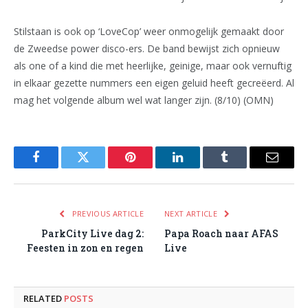
Stilstaan is ook op ‘LoveCop’ weer onmogelijk gemaakt door
de Zweedse power disco-ers. De band bewijst zich opnieuw
als one of a kind die met heerlijke, geinige, maar ook vernuftig
in elkaar gezette nummers een eigen geluid heeft gecreëerd. Al
mag het volgende album wel wat langer zijn. (8/10) (OMN)
Facebook
Twitter
Pinterest
LinkedIn
Tumblr
Email
PREVIOUS ARTICLE
NEXT ARTICLE
ParkCity Live dag 2:
Papa Roach naar AFAS
Feesten in zon en regen
Live
RELATED
POSTS