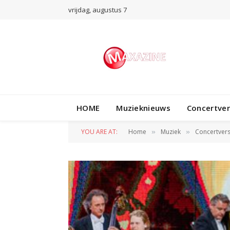
vrijdag, augustus 7
HOME
Muzieknieuws
Concertve
YOU ARE AT:
Home
Muziek
Concertvers
»
»