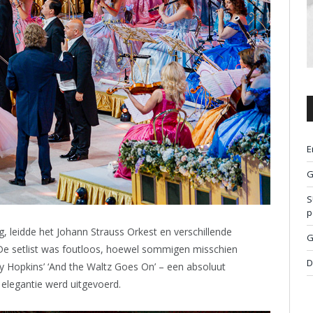
E
G
S
p
g, leidde het Johann Strauss Orkest en verschillende
G
. De setlist was foutloos, hoewel sommigen misschien
D
y Hopkins’ ‘And the Waltz Goes On’ – een absoluut
 elegantie werd uitgevoerd.