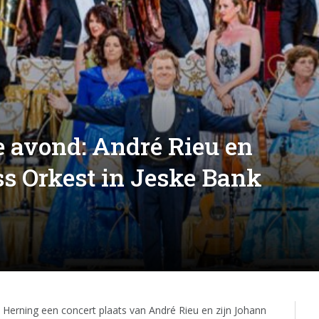
e avond: André Rieu en
s Orkest in Jeske Bank
erning een concert plaats van André Rieu en zijn Johann