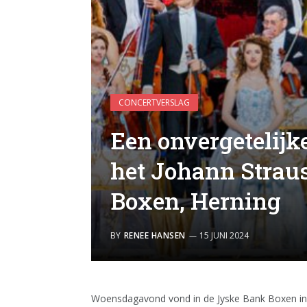
CONCERTVERSLAG
Een onvergetelijk
het Johann Straus
Boxen, Herning
BY
RENEE HANSEN
15 JUNI 2024
Woensdagavond vond in de Jyske Bank Boxen in H