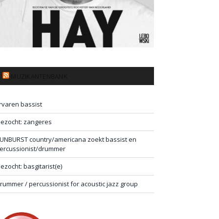
MUZIKANTENBANK
rvaren bassist
ezocht: zangeres
UNBURST country/americana zoekt bassist en
ercussionist/drummer
ezocht: basgitarist(e)
rummer / percussionist for acoustic jazz group