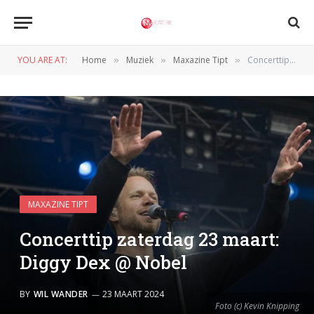
YOU ARE AT:
Home
Muziek
Maxazine Tipt
Concerttip zaterdag 23 maart: Diggy Dex @ Nobel
»
»
»
MAXAZINE TIPT
Concerttip zaterdag 23 maart:
Diggy Dex @ Nobel
BY
WIL WANDER
23 MAART 2024
Foto (c) Kevin Knipping