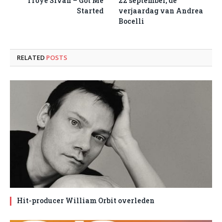
Troye Sivan – Got Me
22 september, de
Started
verjaardag van Andrea
Bocelli
RELATED
POSTS
Hit-producer William Orbit overleden