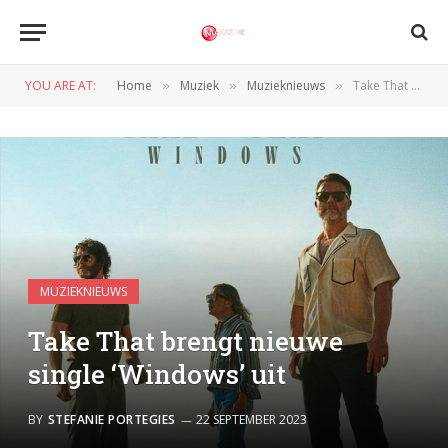
YOU ARE AT:
Home
Muziek
Muzieknieuws
Take That brengt nieuwe single ‘Windows’ uit
»
»
»
MUZIEKNIEUWS
Take That brengt nieuwe
single ‘Windows’ uit
BY
STEFANIE PORTEGIES
22 SEPTEMBER 2023