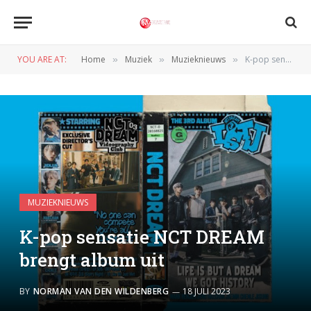
YOU ARE AT:
Home
Muziek
Muzieknieuws
K-pop sensatie NCT DREAM brengt album uit
»
»
»
MUZIEKNIEUWS
K-pop sensatie NCT DREAM
brengt album uit
BY
NORMAN VAN DEN WILDENBERG
18 JULI 2023