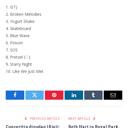
1. ISTJ
2. Broken Melodies
3. Yogurt Shake
4. Skateboard
5. Blue Wave
6. Poison
7. SOS
8. Pretzel (♡)
9. Starry Night
10. Like We Just Met
Facebook
Twitter
Pinterest
LinkedIn
Tumblr
Email
PREVIOUS ARTICLE
NEXT ARTICLE
Concerttip dinsdag 18 juli:
Beth Hart in Royal Park,