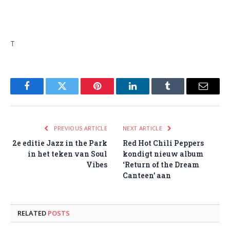
T
Facebook
Twitter
Pinterest
LinkedIn
Tumblr
Email
PREVIOUS ARTICLE
NEXT ARTICLE
2e editie Jazz in the Park
Red Hot Chili Peppers
in het teken van Soul
kondigt nieuw album
Vibes
‘Return of the Dream
Canteen’ aan
RELATED
POSTS