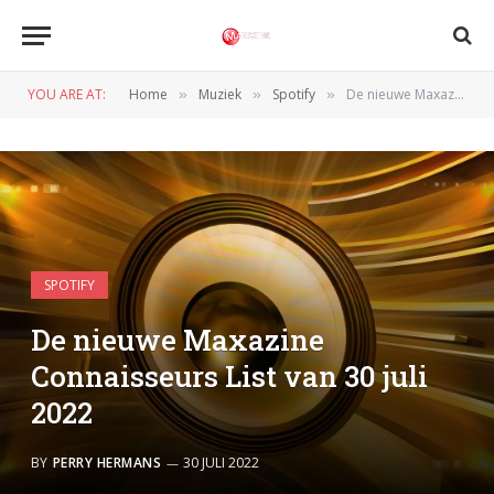
YOU ARE AT:
Home
Muziek
Spotify
De nieuwe Maxazine Connaisseurs List van 30 juli 2022
»
»
»
SPOTIFY
De nieuwe Maxazine
Connaisseurs List van 30 juli
2022
BY
PERRY HERMANS
30 JULI 2022